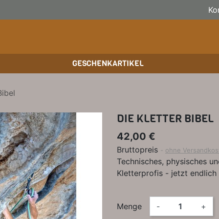
Ko
GESCHENKARTIKEL
BOULDERFÜHRER
WANDKALENDER
SKITOURENFÜHRER
KLE
BÜC
KLE
Bibel
HOCHTOUREN
BIKEGUIDES
WAN
BÜC
DIE KLETTER BIBEL
TRAINING
OUTDOOR-KALENDER
SPI
42,00 €
Bruttopreis
ohne Versandkos
Technisches, physisches u
Kletterprofis - jetzt endlic
Menge
-
+