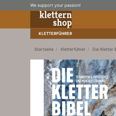
We support your passion!
KLETTERFÜHRER
SPORTKLETTERFÜHRER
NICE TO HAVE!
WANDERFÜHRER
Startseite
Kletterführer
Die Kletter 
EISKLETTERFÜHRER
HOCHTOUREN
BÜCHER/LEHRBÜCHER
LEHRBÜCHER
KLETTER-KALENDER