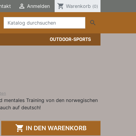

shopping_cart
ntakt
Anmelden
Warenkorb
(0)

OUTDOOR-SPORTS
TTERSTEIGFÜHRER
HER/COMICS
TTERSTEIGFÜHRER
DERFÜHRER
HER
ELE, T-SHIRTS, SONSTIGES
ten
nd mentales Training von den norwegischen
h auch auf deutsch!

IN DEN WARENKORB