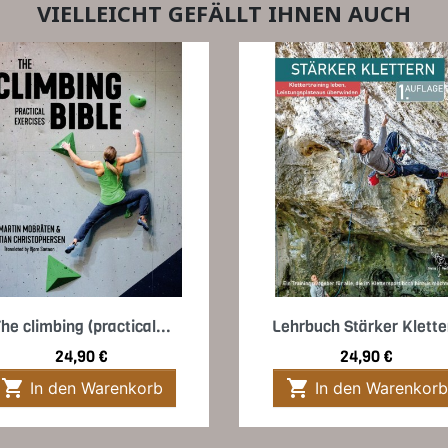
VIELLEICHT GEFÄLLT IHNEN AUCH
Vorschau
Vorschau


he climbing (practical...
Lehrbuch Stärker Klette
Preis
Preis
24,90 €
24,90 €


In den Warenkorb
In den Warenkorb