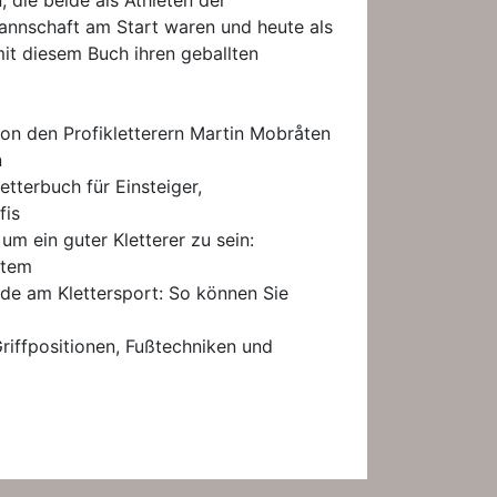
 die beide als Athleten der
nnschaft am Start waren und heute als
mit diesem Buch ihren geballten
on den Profikletterern Martin Mobråten
n
letterbuch für Einsteiger,
fis
 um ein guter Kletterer zu sein:
stem
ude am Klettersport: So können Sie
Griffpositionen, Fußtechniken und