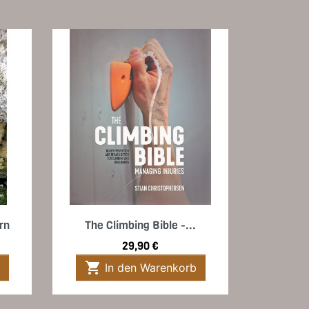
Vorschau

rn
The Climbing Bible -...
Preis
29,90 €

In den Warenkorb