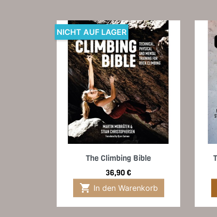
NICHT AUF LAGER
Vorschau

The Climbing Bible
T
Preis
36,90 €

In den Warenkorb