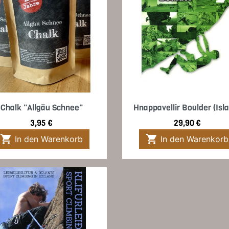
Vorschau
Vorschau


Chalk "Allgäu Schnee"
Hnappavellir Boulder (Isl
Preis
Preis
3,95 €
29,90 €


In den Warenkorb
In den Warenkorb