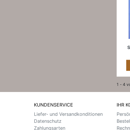
S
1 - 4 v
KUNDENSERVICE
IHR 
Liefer- und Versandkonditionen
Persön
Datenschutz
Beste
Zahlungsarten
Rechn