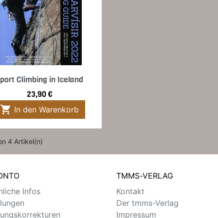
Vorschau

port Climbing in Iceland
Preis
23,90 €

In den Warenkorb
on 4 Artikel(n)
KONTO
TMMS-VERLAG
liche Infos
Kontakt
llungen
Der tmms-Verlag
ungskorrekturen
Impressum