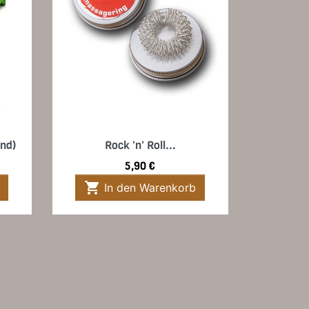
Vorschau

and)
Rock 'n' Roll...
Preis
5,90 €

In den Warenkorb