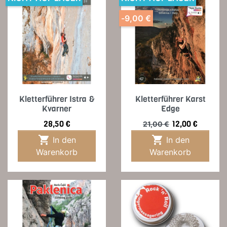
-9,00 €
Kletterführer Istra &
Kletterführer Karst
Kvarner
Edge
Preis
Verkaufspreis
Preis
28,50 €
12,00 €
21,00 €


In den
In den
Warenkorb
Warenkorb