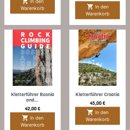

In den

In den
Warenkorb
Warenkorb
Kletterführer Bosnia
Kletterführer Croatia
and...
Preis
45,00 €
Preis
42,00 €

In den

In den
Warenkorb
Warenkorb