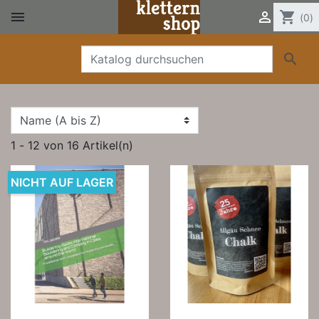


shopping_cart
(0)

1 - 12 von 16 Artikel(n)
NICHT AUF LAGER