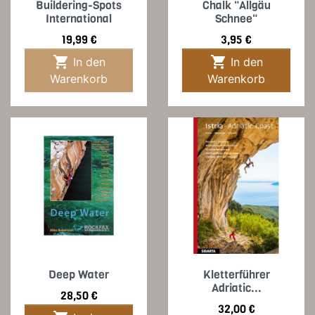
Buildering-Spots
Chalk "Allgäu
International
Schnee"
Preis
Preis
19,99 €
3,95 €


In den
In den
Warenkorb
Warenkorb
Deep Water
Kletterführer
Adriatic...
Preis
28,50 €
Preis
32,00 €