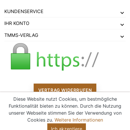
KUNDENSERVICE
IHR KONTO
TMMS-VERLAG
VERTRAG WIDERRUFEN
Diese Website nutzt Cookies, um bestmögliche
Funktionalität bieten zu können. Durch die Nutzung
unserer Webseite stimmen Sie der Verwendung von
Alle Preise verstehen sich inklusive Mehrwertsteuer und
zzgl.
Cookies zu.
Weitere Informationen
Versandkosten
Ich akzeptiere
© 2026 - tmms-verlag