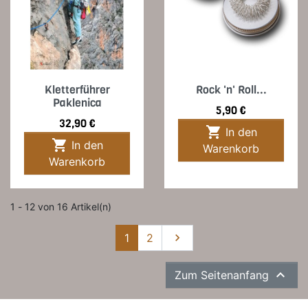
Kletterführer
Rock 'n' Roll...
Paklenica
Preis
5,90 €
Preis
32,90 €

In den

In den
Warenkorb
Warenkorb
1 - 12 von 16 Artikel(n)
Weiter
1
2


Zum Seitenanfang