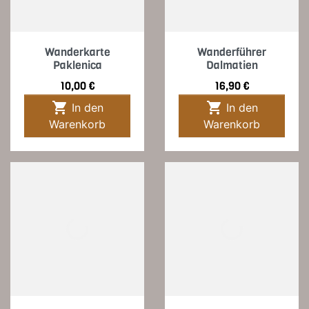
Wanderkarte
Wanderführer
Paklenica
Dalmatien
Preis
Preis
10,00 €
16,90 €


In den
In den
Warenkorb
Warenkorb