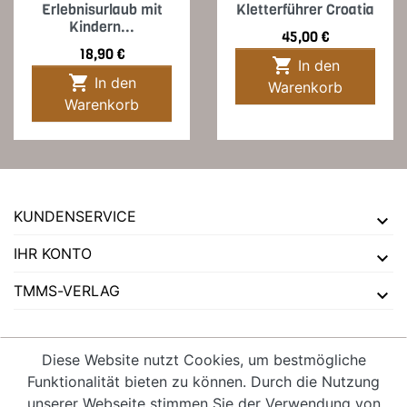
Erlebnisurlaub mit
Kletterführer Croatia
Kindern...
Preis
45,00 €
Preis
18,90 €

In den

In den
Warenkorb
Warenkorb
KUNDENSERVICE
IHR KONTO
TMMS-VERLAG
Diese Website nutzt Cookies, um bestmögliche
Funktionalität bieten zu können. Durch die Nutzung
VERTRAG WIDERRUFEN
unserer Webseite stimmen Sie der Verwendung von