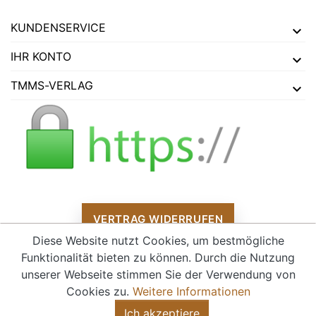
KUNDENSERVICE
IHR KONTO
TMMS-VERLAG
VERTRAG WIDERRUFEN
Diese Website nutzt Cookies, um bestmögliche
Funktionalität bieten zu können. Durch die Nutzung
unserer Webseite stimmen Sie der Verwendung von
Alle Preise verstehen sich inklusive Mehrwertsteuer und
zzgl.
Cookies zu.
Weitere Informationen
Versandkosten
Ich akzeptiere
© 2026 - tmms-verlag