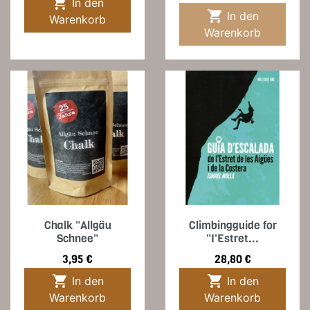

In den

In den
Warenkorb
Warenkorb
Chalk "Allgäu
Climbingguide for
Schnee"
"I'Estret...
Preis
Preis
3,95 €
28,80 €


In den
In den
Warenkorb
Warenkorb