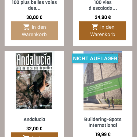
100 plus belles voies
100 vies
des...
d'escalada...
Preis
Preis
30,00 €
24,90 €


In den
In den
Warenkorb
Warenkorb
NICHT AUF LAGER
Andalucia
Buildering-Spots
International
Preis
32,00 €
Preis
19,99 €