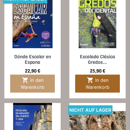
Dónde Escalar en
Escalada Clásica
Espana
Gredos...
Preis
Preis
22,90 €
25,90 €


In den
In den
Warenkorb
Warenkorb
NICHT AUF LAGER