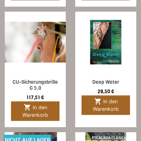
CU-Sicherungsbrille
Deep Water
G 5.0
Preis
28,50 €
Preis
117,51 €

In den

In den
Warenkorb
Warenkorb
NICHT AUF LAGER