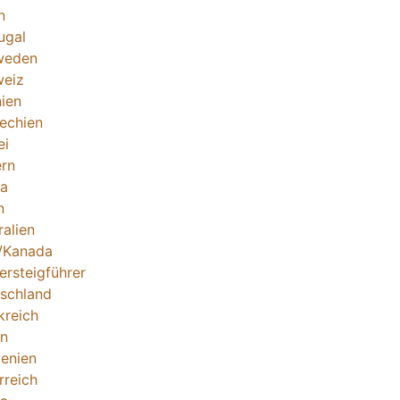
n
ugal
weden
eiz
ien
echien
ei
rn
ka
n
ralien
/Kanada
tersteigführer
schland
kreich
en
enien
rreich