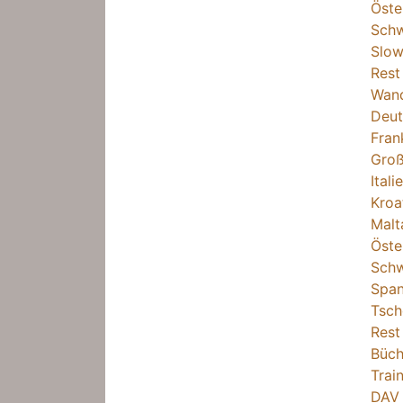
Öste
Schw
Slow
Rest
Wand
Deut
Fran
Groß
Itali
Kroa
Malt
Öste
Schw
Span
Tsch
Rest
Büch
Trai
DAV 