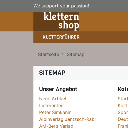
We support your passion!
KLETTERFÜHRER
SPORTKLETTERFÜHRER
NICE TO HAVE!
WANDERFÜHRER
Startseite
Sitemap
EISKLETTERFÜHRER
HOCHTOUREN
BÜCHER/LEHRBÜCHER
LEHRBÜCHER
SITEMAP
KLETTER-KALENDER
Unser Angebot
Kat
Neue Artikel
Star
Lieferanten
Klet
Peter Šimkanin
Spor
Alpinverlag Jentzsch-Rabl
Deut
AM-Berg Verlag
Fran