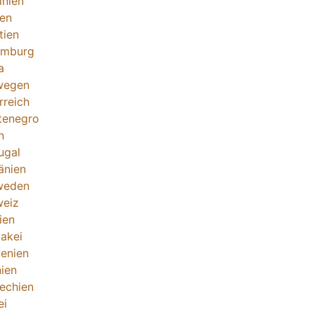
inien
ien
tien
emburg
a
wegen
rreich
tenegro
n
ugal
änien
weden
eiz
ien
akei
enien
ien
echien
ei