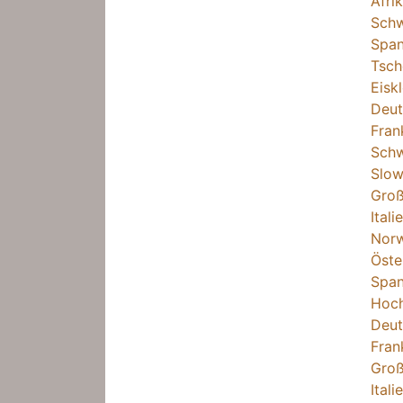
Afri
Schw
Span
Tsch
Eisk
Deut
Fran
Schw
Slow
Groß
Itali
Nor
Öste
Span
Hoch
Deut
Fran
Groß
Itali