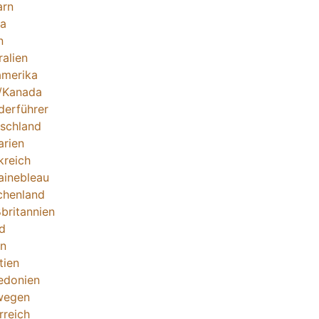
arn
ka
n
ralien
merika
/Kanada
derführer
schland
arien
kreich
ainebleau
chenland
britannien
nd
en
tien
edonien
wegen
rreich