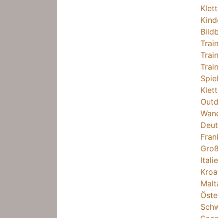
Klet
Kind
Bild
Trai
Trai
Trai
Spie
Klet
Outd
Wand
Deut
Fran
Groß
Itali
Kroa
Malt
Öste
Schw