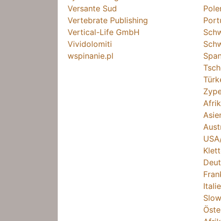
Versante Sud
Pole
Vertebrate Publishing
Port
Vertical-Life GmbH
Sch
Vividolomiti
Schw
wspinanie.pl
Span
Tsch
Türk
Zype
Afri
Asie
Aust
USA
Klet
Deut
Fran
Itali
Slow
Öste