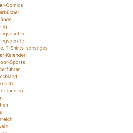
ter-Comics
erbücher
bände
ning
ningsbücher
ningsgeräte
le, T-Shirts, sonstiges
ter-Kalender
oor-Sports
erführer
schland
kreich
britannien
en
tien
a
rreich
eiz