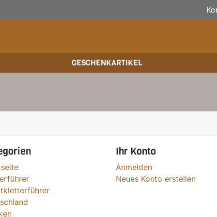
Ko
GESCHENKARTIKEL
BOULDERFÜHRER
WANDKALENDER
SKITOURENFÜHRER
KLE
BÜC
KLE
HOCHTOUREN
BIKEGUIDES
WAN
BÜC
TRAINING
OUTDOOR-KALENDER
SPI
egorien
Ihr Konto
tseite
Anmelden
terführer
Neues Konto erstellen
tkletterführer
schland
ken