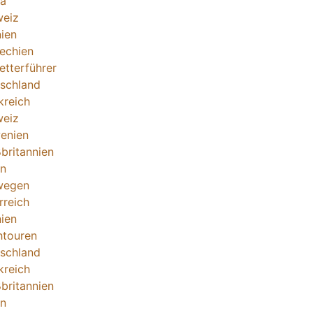
ka
eiz
ien
echien
letterführer
schland
kreich
eiz
enien
britannien
en
wegen
rreich
ien
touren
schland
kreich
britannien
en