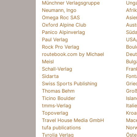
Münchner Verlagsgruppe
Ung
Neumann, Ingo
Afri
Omega Roc SAS
Asie
Oxford Alpine Club
Aust
Panico Alpinverlag
Süda
Paul Verlag
USA
Rock Pro Verlag
Boul
routebook.com by Michael
Deut
Meisl
Bulg
Schall-Verlag
Fran
Sidarta
Font
Swiss Sports Publishing
Grie
Thomas Behm
Groß
Ticino Boulder
Isla
tmms-Verlag
Itali
Topoverlag
Kroa
Travel House Media GmbH
Mac
tufa publications
Nor
Tyrolia Verlag
Öste