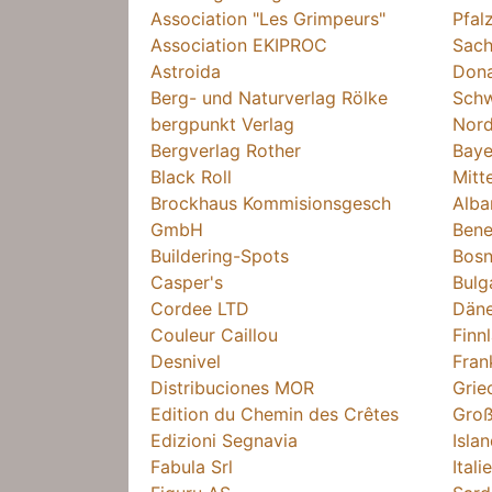
Association "Les Grimpeurs"
Pfal
Association EKIPROC
Sach
Astroida
Dona
Berg- und Naturverlag Rölke
Sch
bergpunkt Verlag
Nord
Bergverlag Rother
Baye
Black Roll
Mitt
Brockhaus Kommisionsgesch
Alba
GmbH
Bene
Buildering-Spots
Bosn
Casper's
Bulg
Cordee LTD
Dän
Couleur Caillou
Finn
Desnivel
Fran
Distribuciones MOR
Grie
Edition du Chemin des Crêtes
Groß
Edizioni Segnavia
Isla
Fabula Srl
Itali