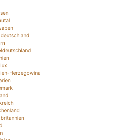
z
sen
utal
waben
deutschland
rn
eldeutschland
nien
lux
ien-Herzegowina
arien
emark
land
kreich
chenland
britannien
nd
en