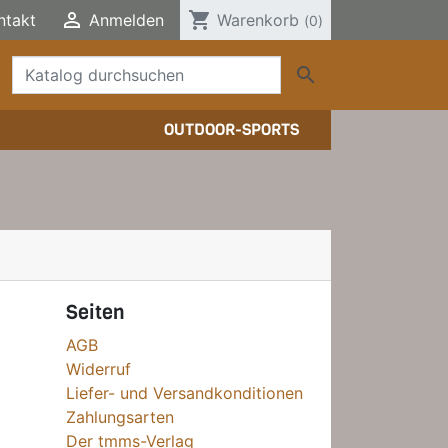

shopping_cart
ntakt
Anmelden
Warenkorb
(0)

OUTDOOR-SPORTS
TTERSTEIGFÜHRER
HER/COMICS
TTERSTEIGFÜHRER
DERFÜHRER
HER
ELE, T-SHIRTS, SONSTIGES
Seiten
AGB
Widerruf
Liefer- und Versandkonditionen
Zahlungsarten
Der tmms-Verlag