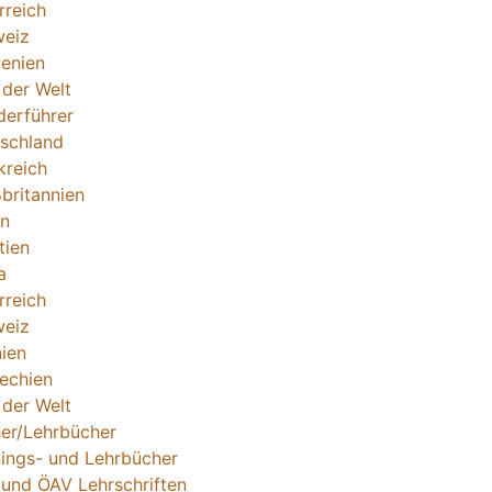
rreich
eiz
enien
 der Welt
erführer
schland
kreich
britannien
en
tien
a
rreich
eiz
ien
echien
 der Welt
er/Lehrbücher
nings- und Lehrbücher
und ÖAV Lehrschriften