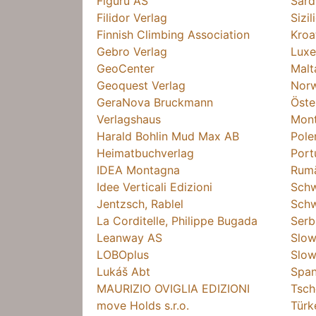
Figuru AS
Sard
Filidor Verlag
Sizil
Finnish Climbing Association
Kroa
Gebro Verlag
Lux
GeoCenter
Malt
Geoquest Verlag
Nor
GeraNova Bruckmann
Öste
Verlagshaus
Mon
Harald Bohlin Mud Max AB
Pole
Heimatbuchverlag
Port
IDEA Montagna
Rum
Idee Verticali Edizioni
Sch
Jentzsch, Rablel
Schw
La Corditelle, Philippe Bugada
Serb
Leanway AS
Slow
LOBOplus
Slow
Lukáš Abt
Span
MAURIZIO OVIGLIA EDIZIONI
Tsch
move Holds s.r.o.
Türk