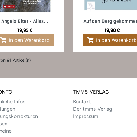
Vorschau
Vorschau


Angela Eiter - Alles...
Auf den Berg gekomme
Preis
Preis
19,95 €
19,90 €


In den Warenkorb
In den Warenkorb
von 91 Artikel(n)
KONTO
TMMS-VERLAG
liche Infos
Kontakt
llungen
Der tmms-Verlag
ungskorrekturen
Impressum
sen
heine