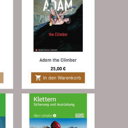
Vorschau

Adam the Climber
Preis
25,00 €

In den Warenkorb