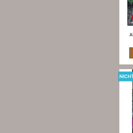
A
NICH