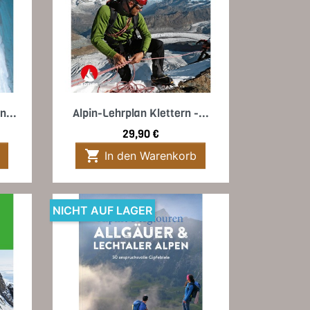
Vorschau

n...
Alpin-Lehrplan Klettern -...
Preis
29,90 €

In den Warenkorb
NICHT AUF LAGER