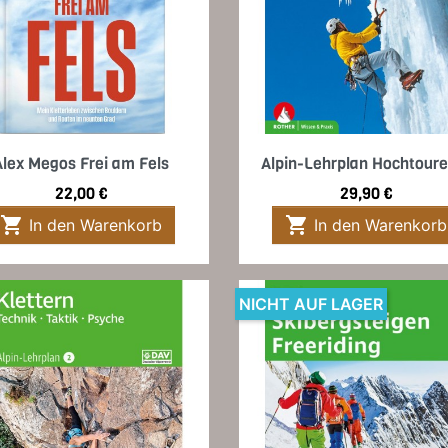
Vorschau
Vorschau


Alex Megos Frei am Fels
Alpin-Lehrplan Hochtoure
Preis
Preis
22,00 €
29,90 €


In den Warenkorb
In den Warenkorb
NICHT AUF LAGER