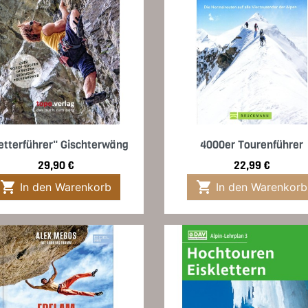
Vorschau
Vorschau


etterführer" Gischterwäng
4000er Tourenführer
Preis
Preis
29,90 €
22,99 €


In den Warenkorb
In den Warenkorb