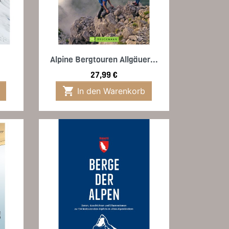
Vorschau

Alpine Bergtouren Allgäuer...
Preis
27,99 €

In den Warenkorb