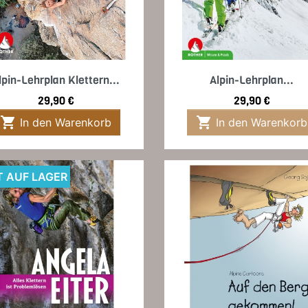
Vorschau
Vorschau


lpin-Lehrplan Klettern...
Alpin-Lehrplan...
Preis
Preis
29,90 €
29,90 €


In den Warenkorb
In den Warenkorb
T AUF LAGER