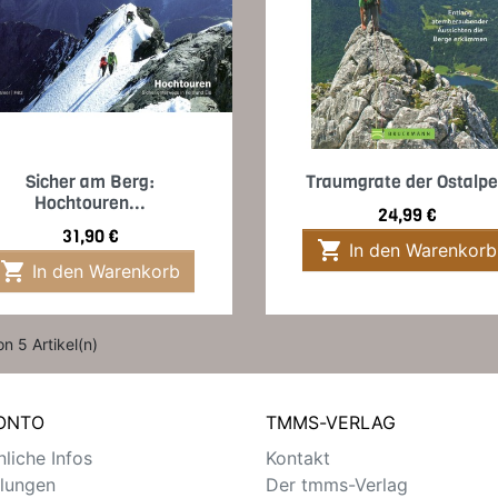
Vorschau
Vorschau


Sicher am Berg:
Traumgrate der Ostalp
Hochtouren...
Preis
24,99 €
Preis
31,90 €

In den Warenkorb

In den Warenkorb
on 5 Artikel(n)
KONTO
TMMS-VERLAG
liche Infos
Kontakt
llungen
Der tmms-Verlag