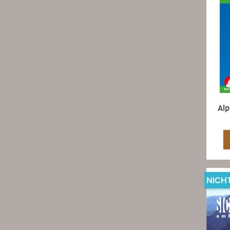
Alp
NICH