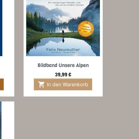
Vorschau

Bildband Unsere Alpen
Preis
39,99 €

In den Warenkorb