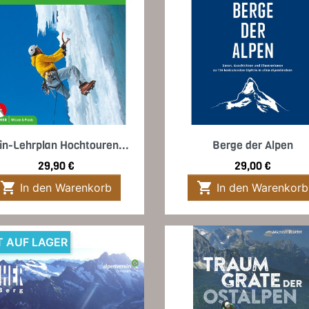
Vorschau
Vorschau


in-Lehrplan Hochtouren...
Berge der Alpen
Preis
Preis
29,90 €
29,00 €


In den Warenkorb
In den Warenkorb
T AUF LAGER