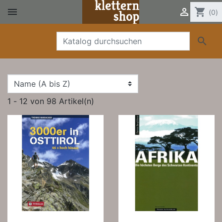


shopping_cart
(0)

1 - 12 von 98 Artikel(n)