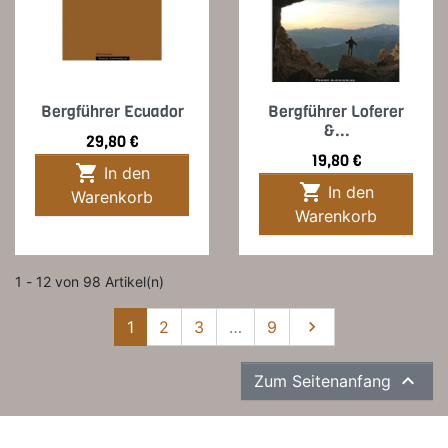
Bergführer Ecuador
Bergführer Loferer
&...
Preis
29,80 €
Preis
19,80 €

In den

In den
Warenkorb
Warenkorb
1 - 12 von 98 Artikel(n)
Weiter
1
2
3
…
9


Zum Seitenanfang