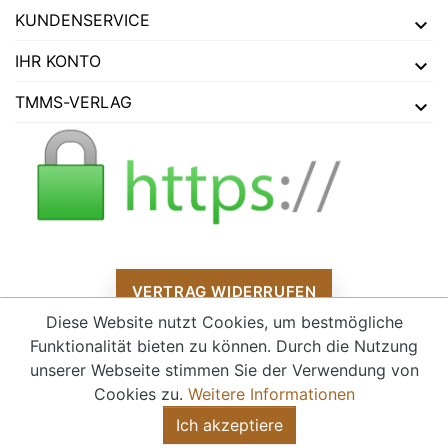
KUNDENSERVICE
IHR KONTO
TMMS-VERLAG
VERTRAG WIDERRUFEN
Diese Website nutzt Cookies, um bestmögliche
Funktionalität bieten zu können. Durch die Nutzung
unserer Webseite stimmen Sie der Verwendung von
Alle Preise verstehen sich inklusive Mehrwertsteuer und
zzgl.
Cookies zu.
Weitere Informationen
Versandkosten
Ich akzeptiere
© 2026 - tmms-verlag