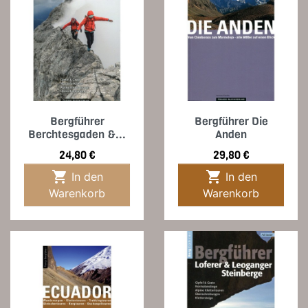
Bergführer
Bergführer Die
Berchtesgaden &...
Anden
Preis
Preis
24,80 €
29,80 €


In den
In den
Warenkorb
Warenkorb