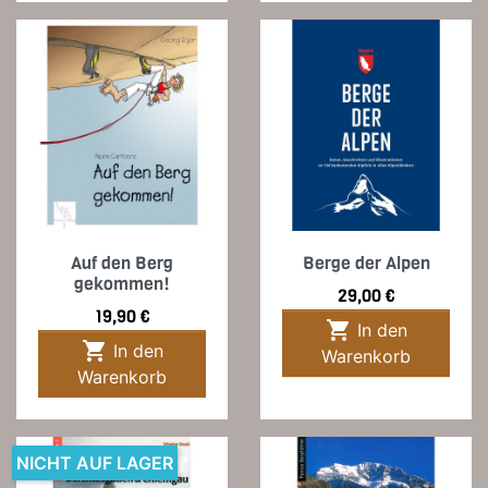
Auf den Berg
Berge der Alpen
gekommen!
Preis
29,00 €
Preis
19,90 €

In den

In den
Warenkorb
Warenkorb
NICHT AUF LAGER