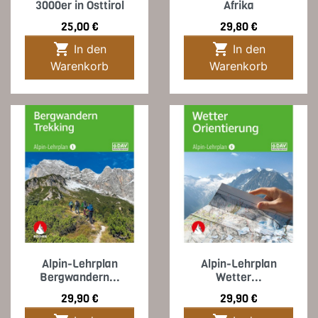
3000er in Osttirol
Afrika
Preis
Preis
25,00 €
29,80 €


In den
In den
Warenkorb
Warenkorb
Alpin-Lehrplan
Alpin-Lehrplan
Bergwandern...
Wetter...
Preis
Preis
29,90 €
29,90 €