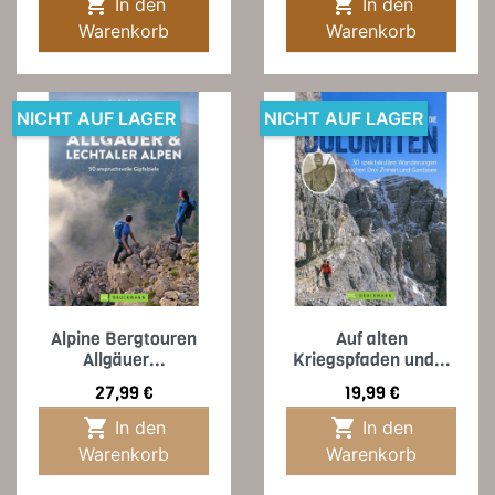


In den
In den
Warenkorb
Warenkorb
NICHT AUF LAGER
NICHT AUF LAGER
Alpine Bergtouren
Auf alten
Allgäuer...
Kriegspfaden und...
Preis
Preis
27,99 €
19,99 €


In den
In den
Warenkorb
Warenkorb