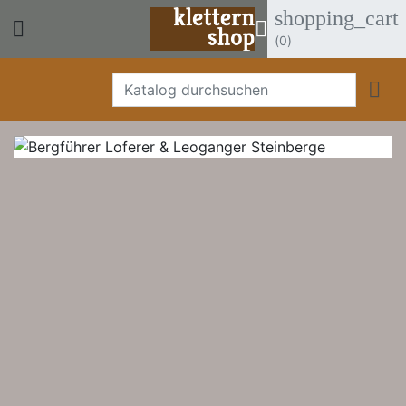
shopping_cart


(0)
