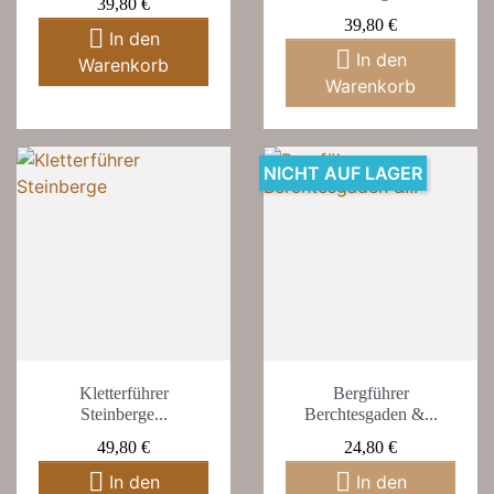
Preis
39,80 €
Preis
39,80 €

In den

In den
Warenkorb
Warenkorb
NICHT AUF LAGER
Kletterführer
Bergführer
Steinberge...
Berchtesgaden &...
Preis
Preis
49,80 €
24,80 €


In den
In den