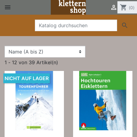


shopping_cart
(0)

1 - 12 von 39 Artikel(n)
NICHT AUF LAGER