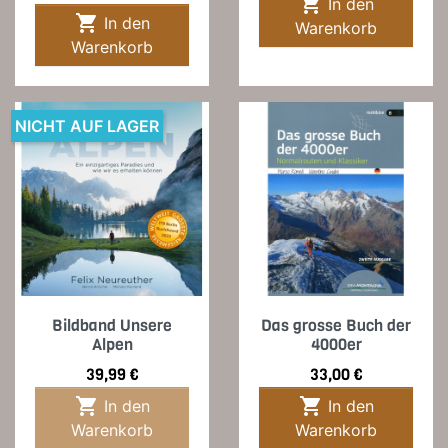

In den

In den
Warenkorb
Warenkorb
NICHT AUF LAGER
Bildband Unsere
Das grosse Buch der
Alpen
4000er
Preis
Preis
39,99 €
33,00 €


In den
In den
Warenkorb
Warenkorb