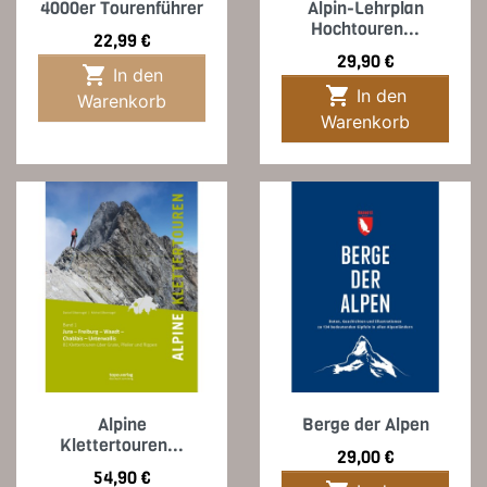
4000er Tourenführer
Alpin-Lehrplan
Hochtouren...
Preis
22,99 €
Preis
29,90 €

In den

In den
Warenkorb
Warenkorb
Alpine
Berge der Alpen
Klettertouren...
Preis
29,00 €
Preis
54,90 €