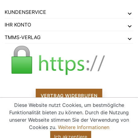
KUNDENSERVICE
IHR KONTO
TMMS-VERLAG
VERTRAG WIDERRUFEN
Diese Website nutzt Cookies, um bestmögliche
Funktionalität bieten zu können. Durch die Nutzung
unserer Webseite stimmen Sie der Verwendung von
Alle Preise verstehen sich inklusive Mehrwertsteuer und
zzgl.
Cookies zu.
Weitere Informationen
Versandkosten
Ich akzeptiere
© 2026 - tmms-verlag