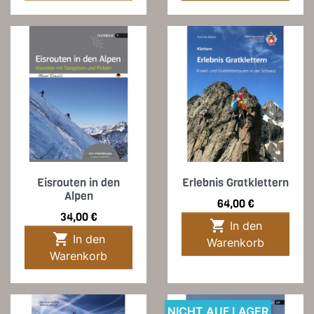
Eisrouten in den
Erlebnis Gratklettern
Alpen
Preis
64,00 €
Preis
34,00 €

In den

In den
Warenkorb
Warenkorb
NICHT AUF LAGER