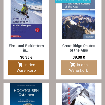
Firn- und Eisklettern
Great Ridge Routes
in...
of the Alps
Preis
Preis
36,95 €
39,00 €


In den
In den
Warenkorb
Warenkorb