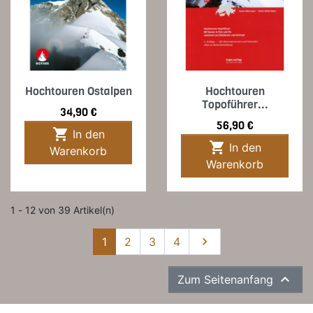
Hochtouren Ostalpen
Hochtouren
Topoführer...
Preis
34,90 €
Preis
56,90 €

In den

In den
Warenkorb
Warenkorb
1 - 12 von 39 Artikel(n)
Weiter
1
2
3
4


Zum Seitenanfang