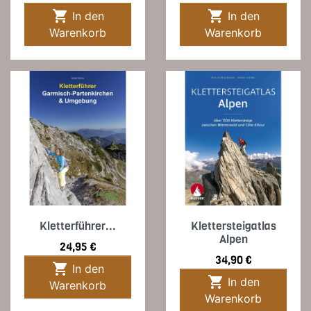


In den
In den
Warenkorb
Warenkorb
Kletterführer...
Klettersteigatlas
Alpen
Preis
24,95 €
Preis
34,90 €

In den

In den
Warenkorb
Warenkorb