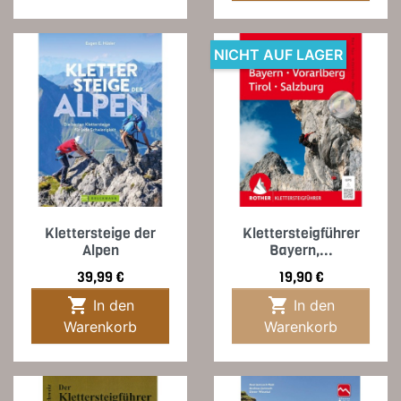
NICHT AUF LAGER
Klettersteige der
Klettersteigführer
Alpen
Bayern,...
Preis
Preis
39,99 €
19,90 €


In den
In den
Warenkorb
Warenkorb