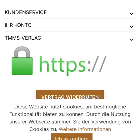
KUNDENSERVICE
IHR KONTO
TMMS-VERLAG
VERTRAG WIDERRUFEN
Diese Website nutzt Cookies, um bestmögliche
Funktionalität bieten zu können. Durch die Nutzung
unserer Webseite stimmen Sie der Verwendung von
Alle Preise verstehen sich inklusive Mehrwertsteuer und
zzgl.
Cookies zu.
Weitere Informationen
Versandkosten
Ich akzeptiere
© 2026 - tmms-verlag