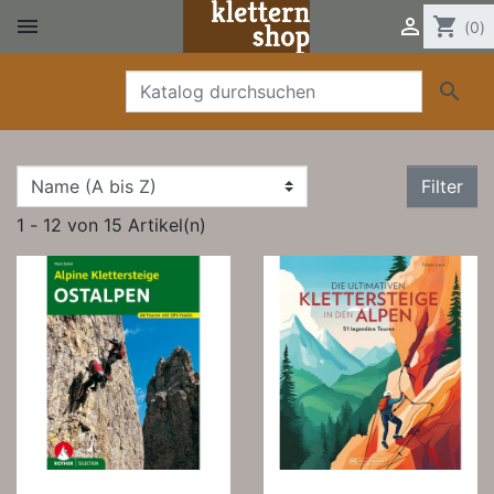


shopping_cart
(0)

Filter
1 - 12 von 15 Artikel(n)