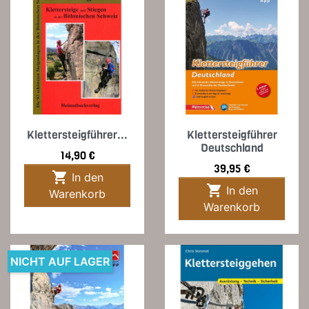
Klettersteigführer...
Klettersteigführer
Deutschland
Preis
14,90 €
Preis
39,95 €

In den

In den
Warenkorb
Warenkorb
NICHT AUF LAGER