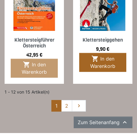
Klettersteigführer
Klettersteiggehen
Österreich
Preis
9,90 €
Preis
42,95 €

In den

In den
Warenkorb
Warenkorb
1 - 12 von 15 Artikel(n)
Weiter
1
2


Zum Seitenanfang