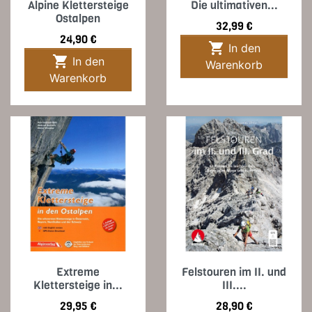
Alpine Klettersteige
Die ultimativen...
Ostalpen
Preis
32,99 €
Preis
24,90 €

In den

In den
Warenkorb
Warenkorb
Extreme
Felstouren im II. und
Klettersteige in...
III....
Preis
Preis
29,95 €
28,90 €