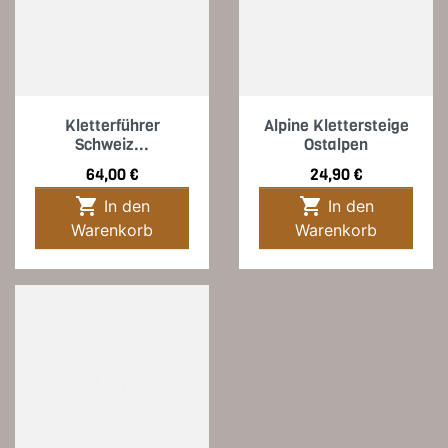
Kletterführer
Alpine Klettersteige
Schweiz...
Ostalpen
Preis
Preis
64,00 €
24,90 €


In den
In den
Warenkorb
Warenkorb