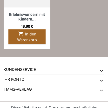
Erlebniswandern mit
Kindern...
Preis
16,90 €

In den
Warenkorb
KUNDENSERVICE
IHR KONTO
TMMS-VERLAG
Diese Website nutzt Cookies, um bestmögliche