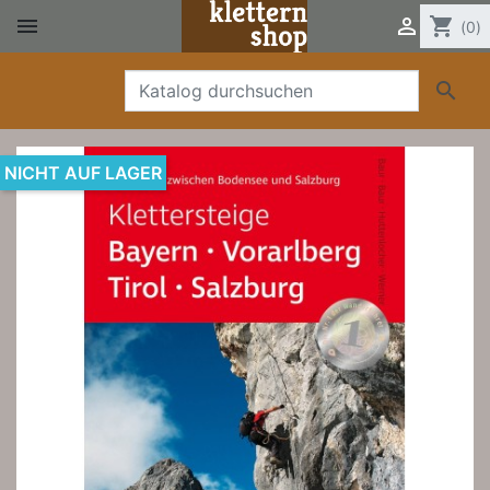


shopping_cart
(0)

NICHT AUF LAGER