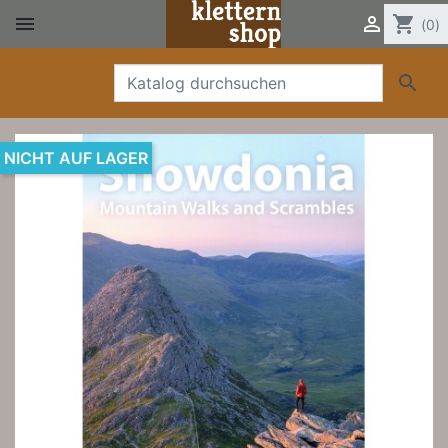


shopping_cart
(0)

NICHT AUF LAGER