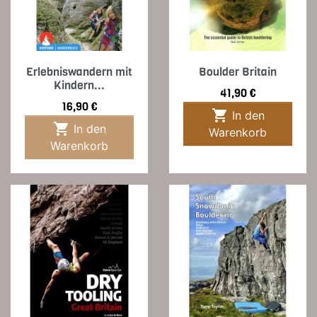
Erlebniswandern mit
Boulder Britain
Kindern...
Preis
41,90 €
Preis
16,90 €

In den

In den
Warenkorb
Warenkorb