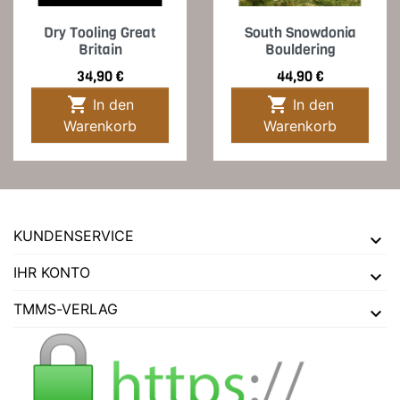
Dry Tooling Great
South Snowdonia
Britain
Bouldering
Preis
Preis
34,90 €
44,90 €


In den
In den
Warenkorb
Warenkorb
KUNDENSERVICE
IHR KONTO
TMMS-VERLAG