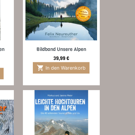
Vorschau

en
Bildband Unsere Alpen
Preis
39,99 €

In den Warenkorb