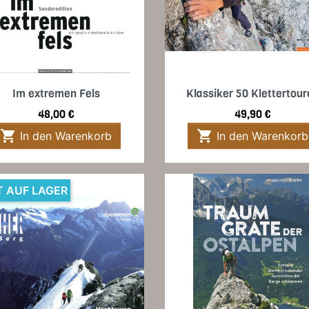
Vorschau
Vorschau


Im extremen Fels
Klassiker 50 Klettertou
Preis
Preis
48,00 €
49,90 €


In den Warenkorb
In den Warenkorb
T AUF LAGER