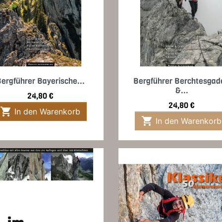
Vorschau
Vorschau


ergführer Bayerische...
Bergführer Berchtesgad
&...
Preis
24,80 €
Preis
24,80 €

In den Warenkorb

In den Warenkorb