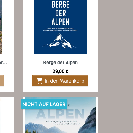
Vorschau

r...
Berge der Alpen
Preis
29,00 €

In den Warenkorb
NICHT AUF LAGER