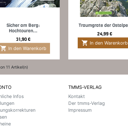
Vorschau
Vorschau


Sicher am Berg:
Traumgrate der Ostalp
Hochtouren...
Preis
24,99 €
Preis
31,90 €

In den Warenkorb

In den Warenkorb
von 11 Artikel(n)
KONTO
TMMS-VERLAG
liche Infos
Kontakt
llungen
Der tmms-Verlag
ungskorrekturen
Impressum
sen
heine