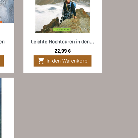
Vorschau

ren
Leichte Hochtouren in den...
Preis
22,99 €

In den Warenkorb