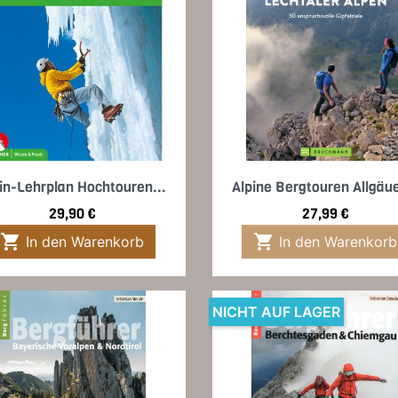
Vorschau
Vorschau


in-Lehrplan Hochtouren...
Alpine Bergtouren Allgäue
Preis
Preis
29,90 €
27,99 €


In den Warenkorb
In den Warenkorb
NICHT AUF LAGER