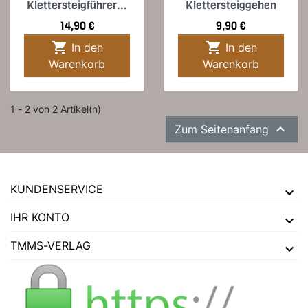
Klettersteigführer...
Klettersteiggehen
Preis
Preis
14,90 €
9,90 €


In den
In den
Warenkorb
Warenkorb
1 - 2 von 2 Artikel(n)

Zum Seitenanfang
KUNDENSERVICE
IHR KONTO
TMMS-VERLAG