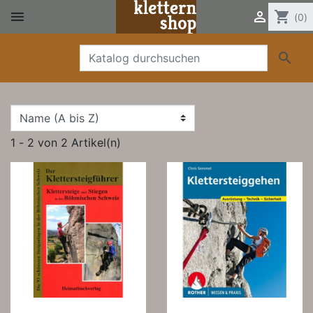


shopping_cart
(0)

1 - 2 von 2 Artikel(n)