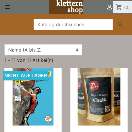


shopping_cart
(0)

1 - 11 von 11 Artikel(n)
NICHT AUF LAGER