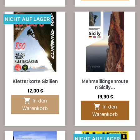
NICHT AUF LAGER
Kletterkarte Sizilien
Mehrseillängenroute
n Sicily...
Preis
12,00 €
Preis
19,90 €

In den

In den
Warenkorb
Warenkorb
NICHT AUF LAGER