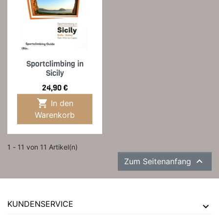
Sportclimbing in
Sicily
Preis
24,90 €

In den
Warenkorb
1 - 11 von 11 Artikel(n)

Zum Seitenanfang
KUNDENSERVICE