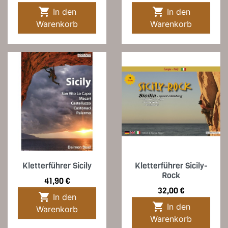


In den
In den
Warenkorb
Warenkorb
Kletterführer Sicily
Kletterführer Sicily-
Rock
Preis
41,90 €
Preis
32,00 €

In den

In den
Warenkorb
Warenkorb