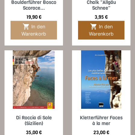
Boulderführer Bosco
Chalk "Allgäu
Scorace...
Schnee"
Preis
Preis
19,90 €
3,95 €


In den
In den
Warenkorb
Warenkorb
Di Roccia di Sole
Kletterführer Faces
(Sizilien)
à la mer
Preis
Preis
35,00 €
23,00 €