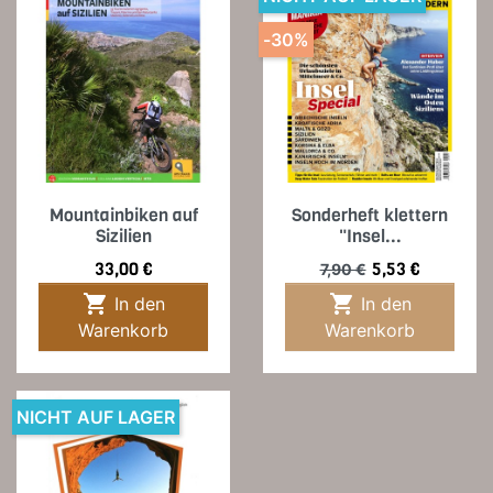
-30%
Mountainbiken auf
Sonderheft klettern
Sizilien
"Insel...
Preis
Verkaufspreis
Preis
33,00 €
5,53 €
7,90 €


In den
In den
Warenkorb
Warenkorb
NICHT AUF LAGER