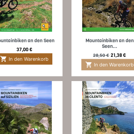
Vorschau
Vorschau


untainbiken an den Seen
Mountainbiken an den
Seen...
Preis
37,00 €
Verkaufspreis
Preis
21,38 €
28,50 €

In den Warenkorb

In den Warenkorb