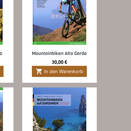
Vorschau

lo
Mountainbiken Alto Garda
Preis
30,00 €

In den Warenkorb