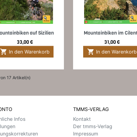
Vorschau
Vorschau


ountainbiken auf Sizilien
Mountainbiken im Cilen
Preis
Preis
33,00 €
31,00 €


In den Warenkorb
In den Warenkorb
von 17 Artikel(n)
KONTO
TMMS-VERLAG
liche Infos
Kontakt
llungen
Der tmms-Verlag
ungskorrekturen
Impressum