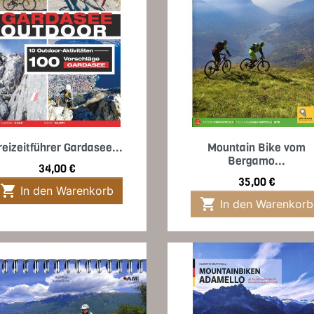
Vorschau
Vorschau


reizeitführer Gardasee...
Mountain Bike vom
Bergamo...
Preis
34,00 €
Preis
35,00 €

In den Warenkorb

In den Warenkorb