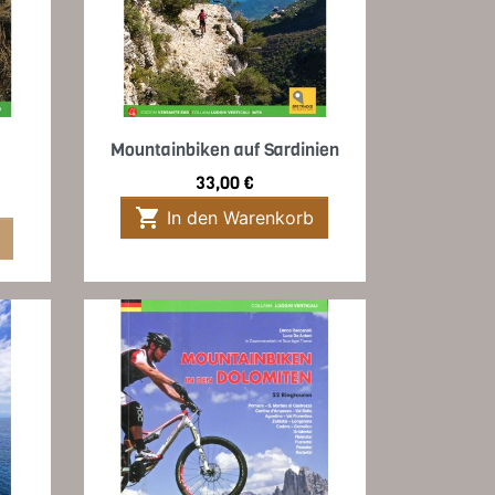
Vorschau

Mountainbiken auf Sardinien
Preis
33,00 €

In den Warenkorb