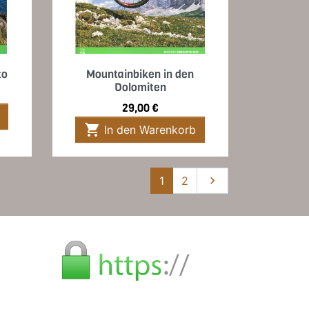
Vorschau

to
Mountainbiken in den
Dolomiten
Preis
29,00 €

In den Warenkorb
Weiter
1
2
