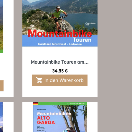
Vorschau

Mountainbike Touren am...
Preis
34,95 €

In den Warenkorb