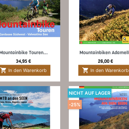
Vorschau
Vorschau


Mountainbike Touren...
Mountainbiken Adamel
Preis
Preis
34,95 €
26,00 €


In den Warenkorb
In den Warenkorb
NICHT AUF LAGER
-25%