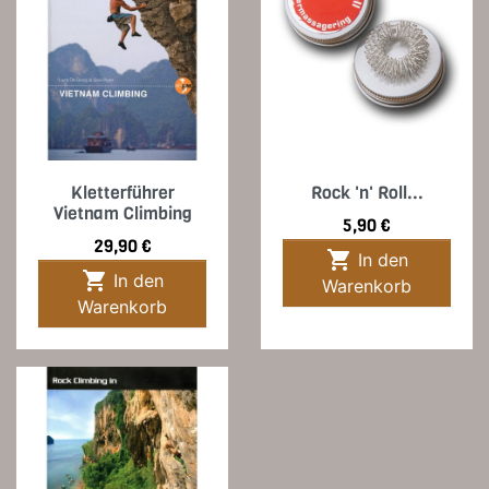
Kletterführer
Rock 'n' Roll...
Vietnam Climbing
Preis
5,90 €
Preis
29,90 €

In den

In den
Warenkorb
Warenkorb