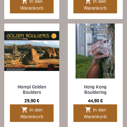


In den
In den
Warenkorb
Warenkorb
Hampi Golden
Hong Kong
Boulders
Bouldering
Preis
Preis
29,90 €
44,90 €


In den
In den
Warenkorb
Warenkorb