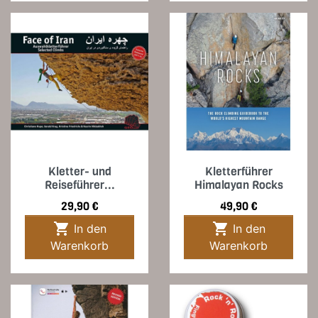
Kletter- und
Kletterführer
Reiseführer...
Himalayan Rocks
Preis
Preis
29,90 €
49,90 €


In den
In den
Warenkorb
Warenkorb