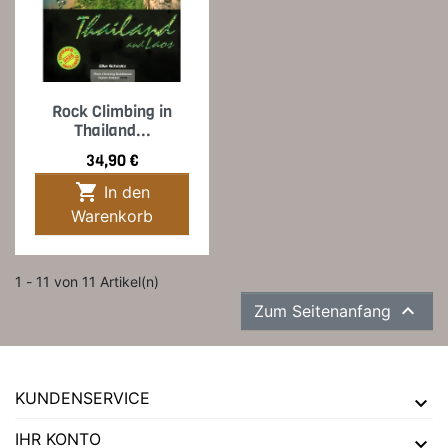
Rock Climbing in
Thailand...
Preis
34,90 €

In den
Warenkorb
1 - 11 von 11 Artikel(n)

Zum Seitenanfang
KUNDENSERVICE
IHR KONTO