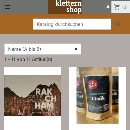


shopping_cart
(0)

1 - 11 von 11 Artikel(n)