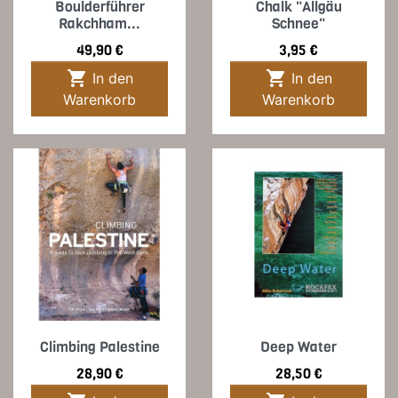
Boulderführer
Chalk "Allgäu
Rakchham...
Schnee"
Preis
Preis
49,90 €
3,95 €


In den
In den
Warenkorb
Warenkorb
Climbing Palestine
Deep Water
Preis
Preis
28,90 €
28,50 €