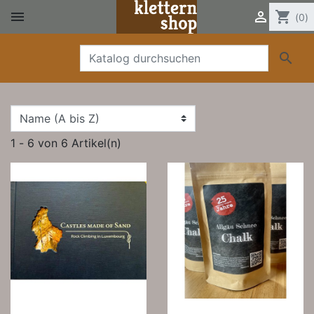


shopping_cart
(0)

1 - 6 von 6 Artikel(n)