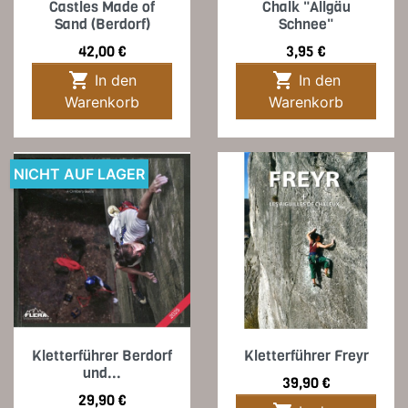
Castles Made of
Chalk "Allgäu
Sand (Berdorf)
Schnee"
Preis
Preis
42,00 €
3,95 €


In den
In den
Warenkorb
Warenkorb
NICHT AUF LAGER
Kletterführer Berdorf
Kletterführer Freyr
und...
Preis
39,90 €
Preis
29,90 €