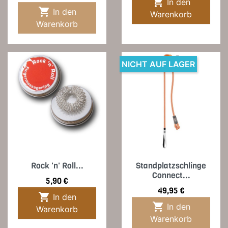

In den

In den
Warenkorb
Warenkorb
NICHT AUF LAGER
Rock 'n' Roll...
Standplatzschlinge
Connect...
Preis
5,90 €
Preis
49,95 €

In den

In den
Warenkorb
Warenkorb