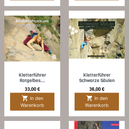
Kletterführer
Kletterführer
Rotgelbes...
Schwarze Säulen
Preis
Preis
33,00 €
36,00 €


In den
In den
Warenkorb
Warenkorb