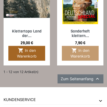
Klettertopo Land
Sonderheft
der...
klettern...
Preis
Preis
29,00 €
7,90 €


In den
In den
Warenkorb
Warenkorb
1 - 12 von 12 Artikel(n)

Zum Seitenanfang
KUNDENSERVICE