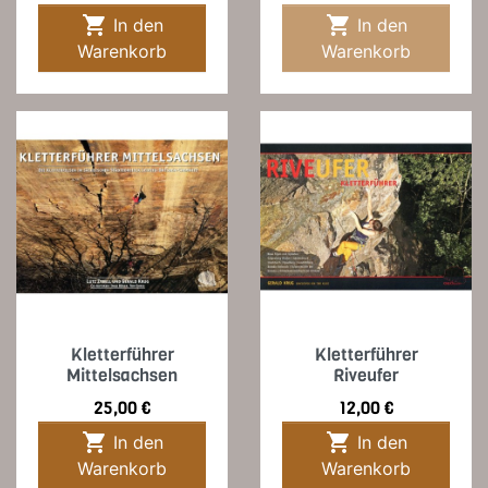


In den
In den
Warenkorb
Warenkorb
Kletterführer
Kletterführer
Mittelsachsen
Riveufer
Preis
Preis
25,00 €
12,00 €


In den
In den
Warenkorb
Warenkorb