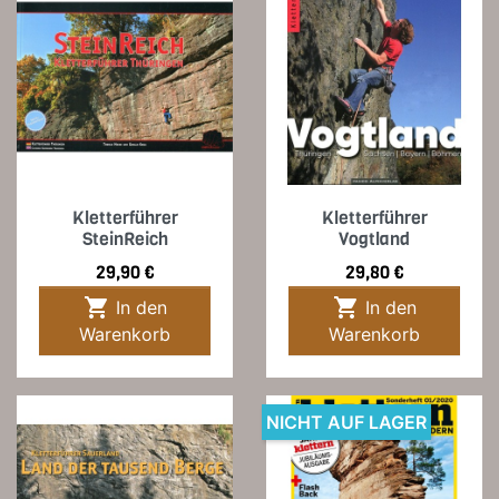
Kletterführer
Kletterführer
SteinReich
Vogtland
Preis
Preis
29,90 €
29,80 €


In den
In den
Warenkorb
Warenkorb
NICHT AUF LAGER