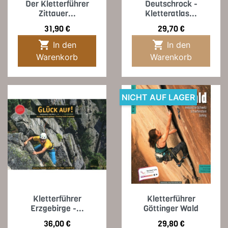
Der Kletterführer
Deutschrock -
Zittauer...
Kletteratlas...
Preis
Preis
31,90 €
29,70 €


In den
In den
Warenkorb
Warenkorb
NICHT AUF LAGER
Kletterführer
Kletterführer
Erzgebirge -...
Göttinger Wald
Preis
Preis
36,00 €
29,80 €