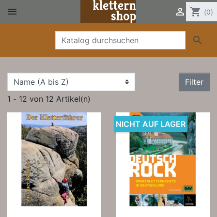


shopping_cart
(0)

Filter
1 - 12 von 12 Artikel(n)
NICHT AUF LAGER