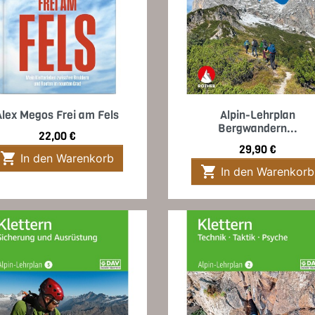
Vorschau
Vorschau


Alex Megos Frei am Fels
Alpin-Lehrplan
Bergwandern...
Preis
22,00 €
Preis
29,90 €

In den Warenkorb

In den Warenkorb