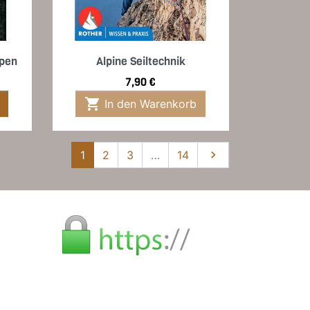
Vorschau

lpen
Alpine Seiltechnik
Preis
7,90 €

In den Warenkorb
Weiter
1
2
3
…
14
