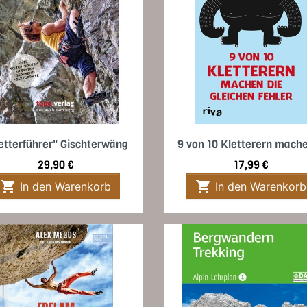
Vorschau
Vorschau


etterführer" Gischterwäng
9 von 10 Kletterern mache
Preis
Preis
29,90 €
17,99 €


In den Warenkorb
In den Warenkorb