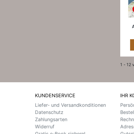
1 - 12 
KUNDENSERVICE
IHR 
Liefer- und Versandkonditionen
Persön
Datenschutz
Beste
Zahlungsarten
Rechn
Widerruf
Adres
Gratis e-Book sichern!
Gutsc