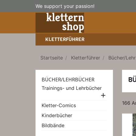
We support your passion!
KLETTERFÜHRER
SPORTKLETTERFÜHRER
NICE TO HAVE!
WANDERFÜHRER
Startseite
Kletterführer
Bücher/Leh
EISKLETTERFÜHRER
HOCHTOUREN
BÜCHER/LEHRBÜCHER
LEHRBÜCHER
B
BÜCHER/LEHRBÜCHER
KLETTER-KALENDER
Trainings- und Lehrbücher

166 A
Kletter-Comics
Kinderbücher
Bildbände