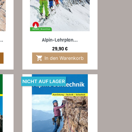
Vorschau

..
Alpin-Lehrplan...
Preis
29,90 €

In den Warenkorb
NICHT AUF LAGER