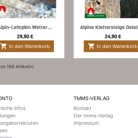
Vorschau
Vorschau


Alpin-Lehrplan Wetter...
Alpine Klettersteige Osta
Preis
Preis
29,90 €
24,90 €


In den Warenkorb
In den Warenkorb
von 166 Artikel(n)
KONTO
TMMS-VERLAG
liche Infos
Kontakt
llungen
Der tmms-Verlag
ungskorrekturen
Impressum
sen
heine