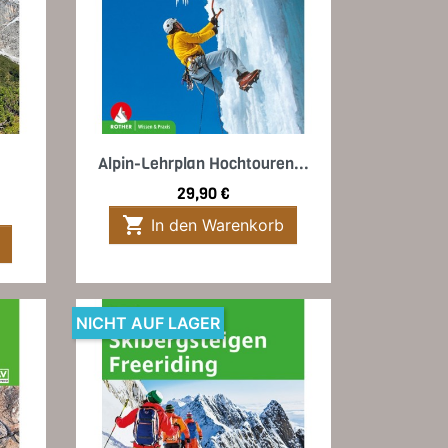
Vorschau

Alpin-Lehrplan Hochtouren...
Preis
29,90 €

In den Warenkorb
NICHT AUF LAGER