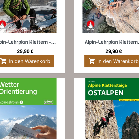
Vorschau
Vorschau


pin-Lehrplan Klettern -...
Alpin-Lehrplan Klettern.
Preis
Preis
29,90 €
29,90 €


In den Warenkorb
In den Warenkorb