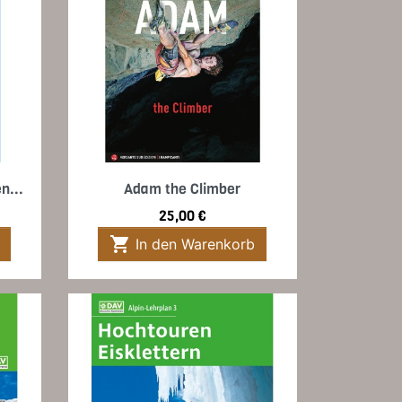
Vorschau

n...
Adam the Climber
Preis
25,00 €

In den Warenkorb