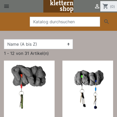


shopping_cart
(0)

1 - 12 von 31 Artikel(n)