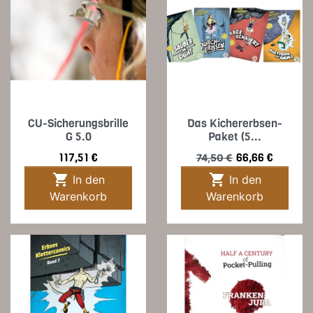
CU-Sicherungsbrille
Das Kichererbsen-
G 5.0
Paket (5...
Preis
Verkaufspreis
Preis
117,51 €
66,66 €
74,50 €


In den
In den
Warenkorb
Warenkorb