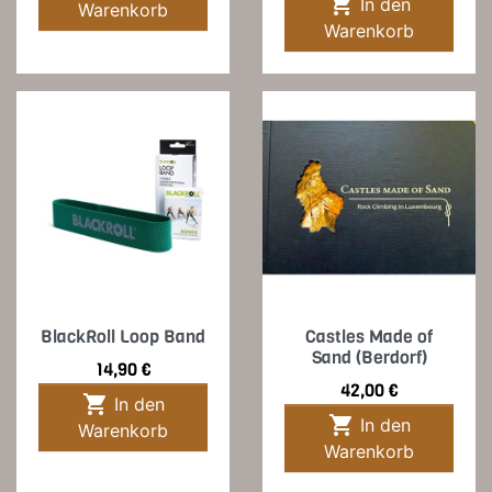

In den
Warenkorb
Warenkorb
BlackRoll Loop Band
Castles Made of
Sand (Berdorf)
Preis
14,90 €
Preis
42,00 €

In den

In den
Warenkorb
Warenkorb