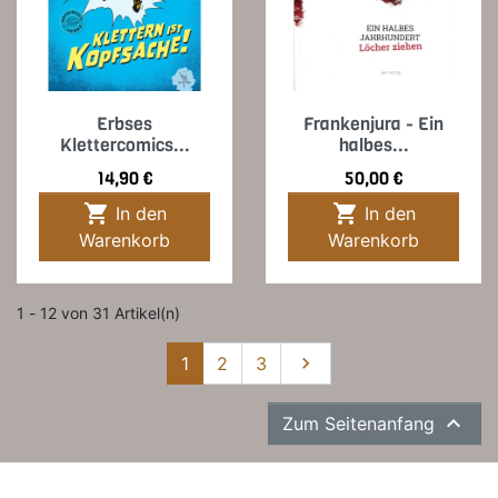
Erbses
Frankenjura - Ein
Klettercomics...
halbes...
Preis
Preis
14,90 €
50,00 €


In den
In den
Warenkorb
Warenkorb
1 - 12 von 31 Artikel(n)
Weiter
1
2
3


Zum Seitenanfang