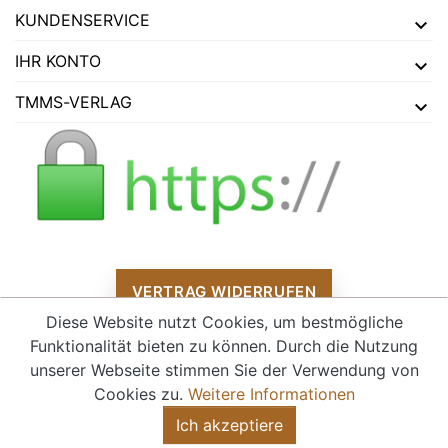
KUNDENSERVICE
IHR KONTO
TMMS-VERLAG
VERTRAG WIDERRUFEN
Diese Website nutzt Cookies, um bestmögliche
Funktionalität bieten zu können. Durch die Nutzung
unserer Webseite stimmen Sie der Verwendung von
Alle Preise verstehen sich inklusive Mehrwertsteuer und
zzgl.
Cookies zu.
Weitere Informationen
Versandkosten
Ich akzeptiere
© 2026 - tmms-verlag