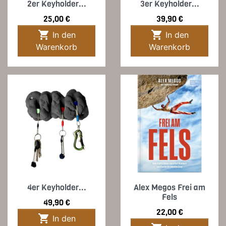
2er Keyholder...
3er Keyholder...
Preis
Preis
25,00 €
39,90 €


In den
In den
Warenkorb
Warenkorb
4er Keyholder...
Alex Megos Frei am
Fels
Preis
49,90 €
Preis
22,00 €

In den