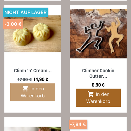
NICHT AUF LAGER
-3,00 €
Climb 'n' Cream...
Climber Cookie
Cutter...
Verkaufspreis
Preis
14,90 €
17,90 €
Preis
6,90 €

In den

In den
Warenkorb
Warenkorb
-7,84 €