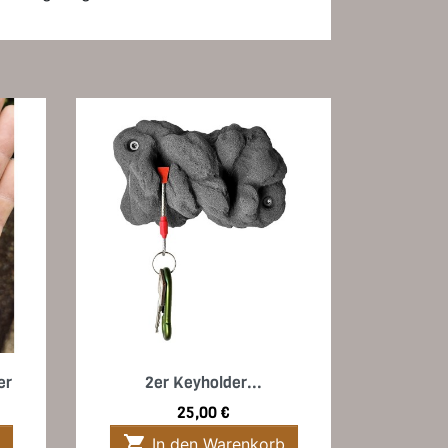
Vorschau

er
2er Keyholder...
Preis
25,00 €

In den Warenkorb