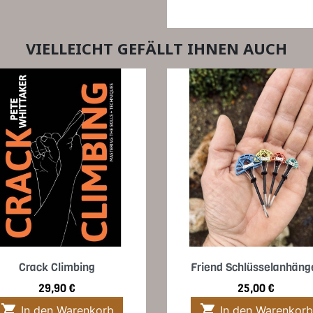
VIELLEICHT GEFÄLLT IHNEN AUCH
Vorschau
Vorschau


Crack Climbing
Friend Schlüsselanhäng
Preis
Preis
29,90 €
25,00 €


In den Warenkorb
In den Warenkorb