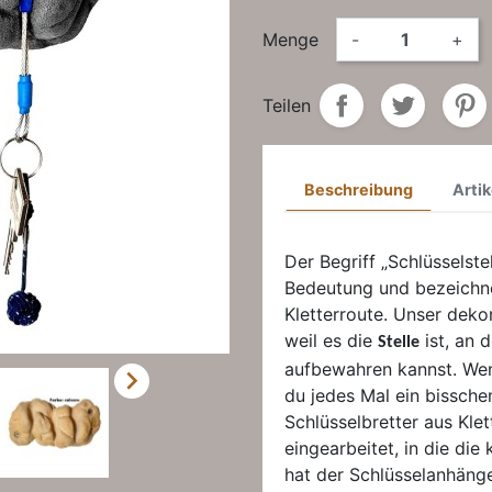
Menge
-
+
Teilen
Beschreibung
Artik
Der Begriff „Schlüsselste
Bedeutung und bezeichnet
Kletterroute. Unser deko
weil es die
ist, an 
Stelle
aufbewahren kannst. Wen

du jedes Mal ein bisschen
Schlüsselbretter aus Klet
eingearbeitet, in die die
hat der Schlüsselanhänge