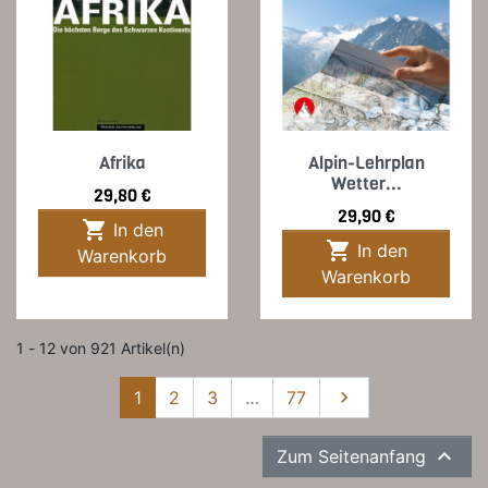
Afrika
Alpin-Lehrplan
Wetter...
Preis
29,80 €
Preis
29,90 €

In den

In den
Warenkorb
Warenkorb
1 - 12 von 921 Artikel(n)
Weiter
1
2
3
…
77


Zum Seitenanfang