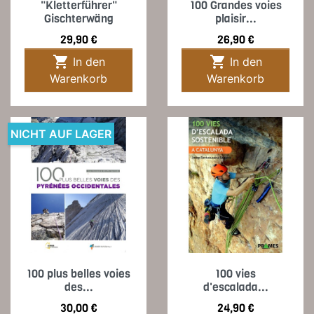
"Kletterführer"
100 Grandes voies
Gischterwäng
plaisir...
Preis
Preis
29,90 €
26,90 €


In den
In den
Warenkorb
Warenkorb
NICHT AUF LAGER
100 plus belles voies
100 vies
des...
d'escalada...
Preis
Preis
30,00 €
24,90 €