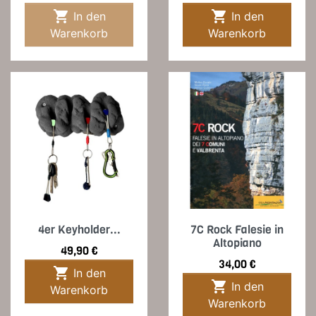


In den
In den
Warenkorb
Warenkorb
4er Keyholder...
7C Rock Falesie in
Altopiano
Preis
49,90 €
Preis
34,00 €

In den

In den
Warenkorb
Warenkorb