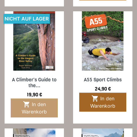
NICHT AUF LAGER
A Climber's Guide to
A55 Sport Climbs
the...
Preis
24,90 €
Preis
19,90 €

In den

In den
Warenkorb
Warenkorb