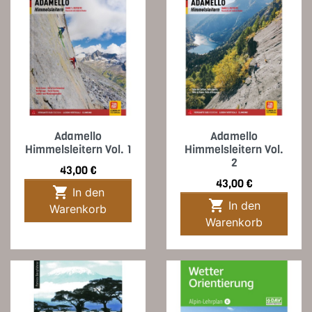
Adamello
Adamello
Himmelsleitern Vol. 1
Himmelsleitern Vol.
2
Preis
43,00 €
Preis
43,00 €

In den

In den
Warenkorb
Warenkorb