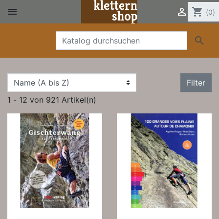


shopping_cart
(0)

Filter
1 - 12 von 921 Artikel(n)