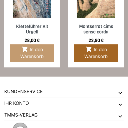
Kletteführer Alt
Montserrat cims
Urgell
sense corda
Preis
Preis
28,00 €
23,90 €


In den
In den
Warenkorb
Warenkorb
KUNDENSERVICE
IHR KONTO
TMMS-VERLAG