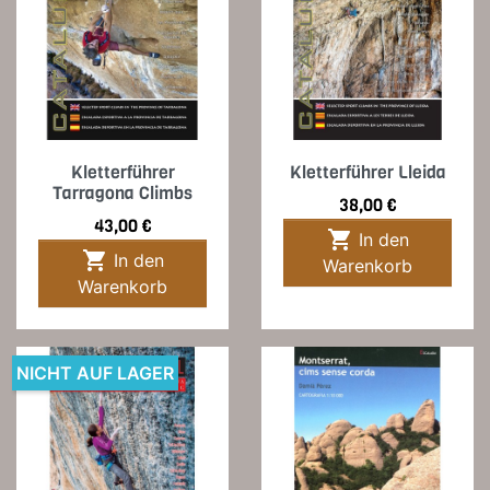
Kletterführer
Kletterführer Lleida
Tarragona Climbs
Preis
38,00 €
Preis
43,00 €

In den

In den
Warenkorb
Warenkorb
NICHT AUF LAGER