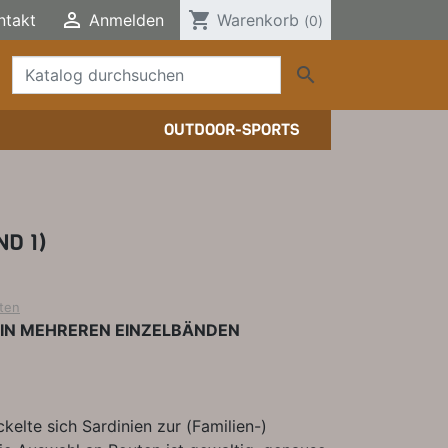

shopping_cart
ntakt
Anmelden
Warenkorb
(0)

OUTDOOR-SPORTS
TTERSTEIGFÜHRER
HER/COMICS
TTERSTEIGFÜHRER
DERFÜHRER
HER
ND 1)
ELE, T-SHIRTS, SONSTIGES
ten
 IN MEHREREN EINZELBÄNDEN
kelte sich Sardinien zur (Familien-)