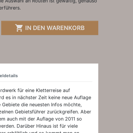
 Die Auswahl an Routen ist gewaltig, genauso
erführers.

IN DEN WARENKORB
eldetails
dwerk für eine Kletterreise auf
rd es in nächster Zeit keine neue Auflage
 Gebiete die neuesten Infos möchte,
nzelnen Gebietsführer zurückgreifen. Aber
nem auch mit der Auflage von 2011 so
werden. Darüber Hinaus ist für viele