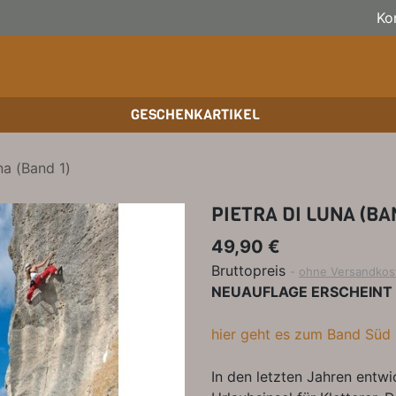
Ko
GESCHENKARTIKEL
BOULDERFÜHRER
WANDKALENDER
SKITOURENFÜHRER
KLE
BÜC
KLE
na (Band 1)
HOCHTOUREN
BIKEGUIDES
WAN
BÜC
PIETRA DI LUNA (BA
TRAINING
OUTDOOR-KALENDER
SPI
49,90 €
Bruttopreis
ohne Versandkos
NEUAUFLAGE ERSCHEINT
hier geht es zum Band Süd
In den letzten Jahren entwic