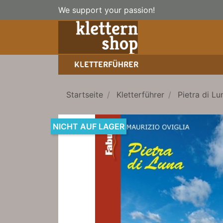
We support your passion!
KLETTERFÜHRER
SPORTKLETTERFÜHRER
NICE TO HAVE!
WANDERFÜHRER
Startseite
Kletterführer
Pietra di Lu
EISKLETTERFÜHRER
HOCHTOUREN
BÜCHER/LEHRBÜCHER
LEHRBÜCHER
NICHT AUF LAGER
KLETTER-KALENDER