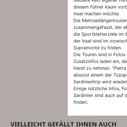
Gebiete kein eigener Füh
diesem Führer kaum vorb
Insel machen möchte.
Die Mehrseillängenroute
zusammengefasst, der ebe
die Sportkletterziele im
der Insel sind im inzwisc
Supramonte zu finden.
Die Touren sind in Foto
Zusatzinfos laden ein, d
Hand zu nehmen. "Pietra d
absolut einem der Topsp
Sardinientrip wird wiede
Einige nützliche Infos, F
Sardinien sind auch au
finden.
VIELLEICHT GEFÄLLT IHNEN AUCH