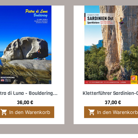
Vorschau
Vorschau


tra di Luna - Bouldering...
Kletterführer Sardinien-
Preis
Preis
36,00 €
37,00 €


In den Warenkorb
In den Warenkorb