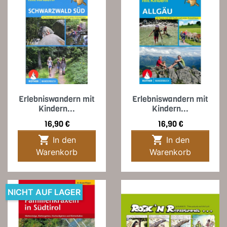
Erlebniswandern mit
Erlebniswandern mit
Kindern...
Kindern...
Preis
Preis
16,90 €
16,90 €


In den
In den
Warenkorb
Warenkorb
NICHT AUF LAGER