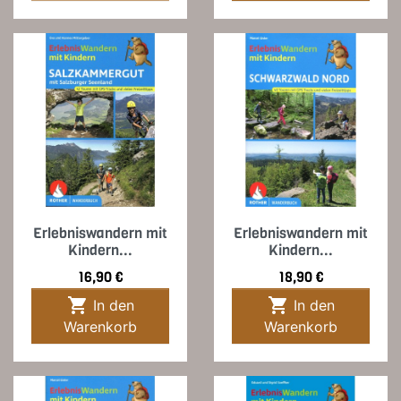
Erlebniswandern mit
Erlebniswandern mit
Kindern...
Kindern...
Preis
Preis
16,90 €
18,90 €


In den
In den
Warenkorb
Warenkorb