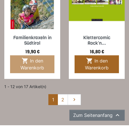
Familienkraxeln in
Klettercomic
Südtirol
Rock'n...
Preis
Preis
19,90 €
16,80 €


In den
In den
Warenkorb
Warenkorb
1 - 12 von 17 Artikel(n)
Weiter
1
2


Zum Seitenanfang