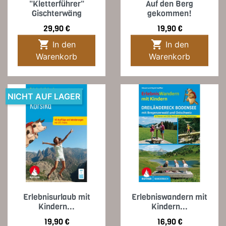
"Kletterführer"
Auf den Berg
Gischterwäng
gekommen!
Preis
Preis
29,90 €
19,90 €


In den
In den
Warenkorb
Warenkorb
NICHT AUF LAGER
Erlebnisurlaub mit
Erlebniswandern mit
Kindern...
Kindern...
Preis
Preis
19,90 €
16,90 €