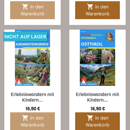


In den
In den
Warenkorb
Warenkorb
NICHT AUF LAGER
Erlebniswandern mit
Erlebniswandern mit
Kindern...
Kindern...
Preis
Preis
16,90 €
16,90 €


In den
In den
Warenkorb
Warenkorb