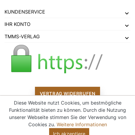
KUNDENSERVICE
IHR KONTO
TMMS-VERLAG
VERTRAG WIDERRUFEN
Diese Website nutzt Cookies, um bestmögliche
Funktionalität bieten zu können. Durch die Nutzung
unserer Webseite stimmen Sie der Verwendung von
Alle Preise verstehen sich inklusive Mehrwertsteuer und
zzgl.
Cookies zu.
Weitere Informationen
Versandkosten
Ich akzeptiere
© 2026 - tmms-verlag