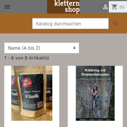


shopping_cart
(0)

1 - 8 von 8 Artikel(n)