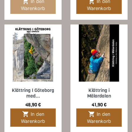


In den
In den
Warenkorb
Warenkorb
Klättring I Göteborg
Klättring i
med...
Mälardalen
Preis
Preis
48,90 €
41,90 €


In den
In den
Warenkorb
Warenkorb