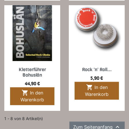
Kletterführer
Rock 'n' Roll...
Bohuslän
Preis
5,90 €
Preis
44,90 €

In den

In den
Warenkorb
Warenkorb
1 - 8 von 8 Artikel(n)

Zum Seitenanfang