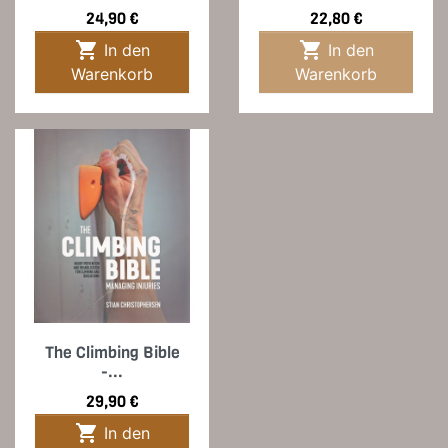
Preis
Preis
24,90 €
22,80 €


In den
In den
Warenkorb
Warenkorb
The Climbing Bible
-...
Preis
29,90 €

In den