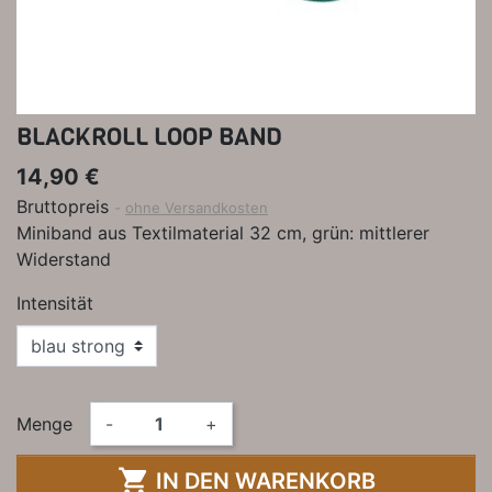
BLACKROLL LOOP BAND
14,90 €
Bruttopreis
ohne Versandkosten
Miniband aus Textilmaterial 32 cm, grün: mittlerer
Widerstand
Intensität
Menge
-
+

IN DEN WARENKORB