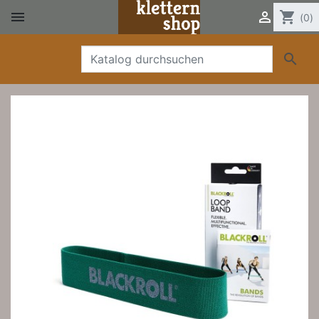


shopping_cart
(0)
