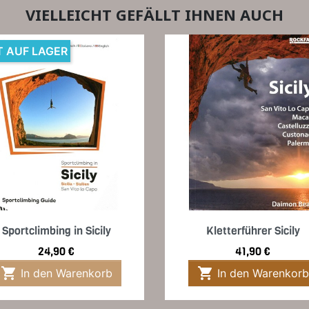
VIELLEICHT GEFÄLLT IHNEN AUCH
T AUF LAGER
Vorschau
Vorschau


Sportclimbing in Sicily
Kletterführer Sicily
Preis
Preis
24,90 €
41,90 €


In den Warenkorb
In den Warenkorb