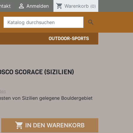

shopping_cart
ntakt
Anmelden
Warenkorb
(0)

OUTDOOR-SPORTS
TTERSTEIGFÜHRER
HER/COMICS
TTERSTEIGFÜHRER
DERFÜHRER
HER
CO SCORACE (SIZILIEN)
ELE, T-SHIRTS, SONSTIGES
ten
esten von Sizilien gelegene Bouldergebiet

IN DEN WARENKORB