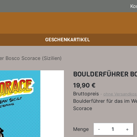
Ko
GESCHENKARTIKEL
BOULDERFÜHRER
WANDKALENDER
SKITOURENFÜHRER
KLE
BÜC
KLE
er Bosco Scorace (Sizilien)
HOCHTOUREN
BIKEGUIDES
WAN
BÜC
BOULDERFÜHRER BOS
TRAINING
OUTDOOR-KALENDER
SPI
19,90 €
Bruttopreis
ohne Versandkos
Boulderführer für das im W
Scorace
Menge
-
+