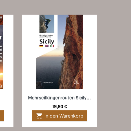
Vorschau

Mehrseillängenrouten Sicily...
Preis
19,90 €

In den Warenkorb