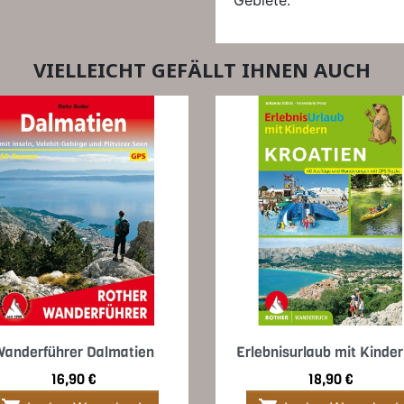
Gebiete.
VIELLEICHT GEFÄLLT IHNEN AUCH
Vorschau
Vorschau


Wanderführer Dalmatien
Erlebnisurlaub mit Kinder
Preis
Preis
16,90 €
18,90 €