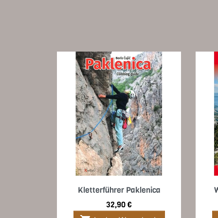
Vorschau

Kletterführer Paklenica
Preis
32,90 €