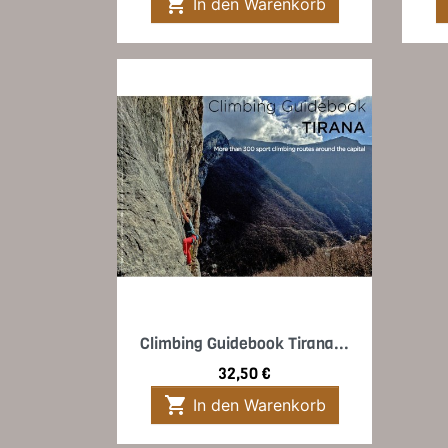

In den Warenkorb
Vorschau

Climbing Guidebook Tirana...
Preis
32,50 €

In den Warenkorb