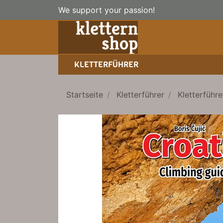
We support your passion!
KLETTERFÜHRER
SPORTKLETTERFÜHRER
NICE TO HAVE!
WANDERFÜHRER
Startseite
Kletterführer
Kletterführe
EISKLETTERFÜHRER
HOCHTOUREN
BÜCHER/LEHRBÜCHER
LEHRBÜCHER
KLETTER-KALENDER