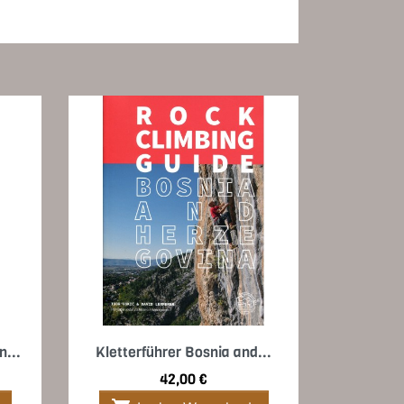
Vorschau

n...
Kletterführer Bosnia and...
Preis
42,00 €