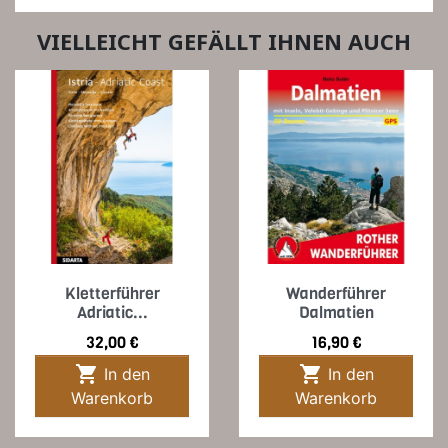
VIELLEICHT GEFÄLLT IHNEN AUCH
Kletterführer
Wanderführer
Adriatic...
Dalmatien
Preis
Preis
32,00 €
16,90 €


In den
In den
Warenkorb
Warenkorb