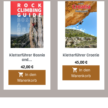
Kletterführer Bosnia
Kletterführer Croatia
and...
Preis
45,00 €
Preis
42,00 €

In den

In den
Warenkorb
Warenkorb