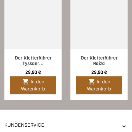
Der Kletterführer
Der Kletterführer
Tyssaer...
Raiza
Preis
Preis
29,90 €
29,90 €


In den
In den
Warenkorb
Warenkorb
KUNDENSERVICE