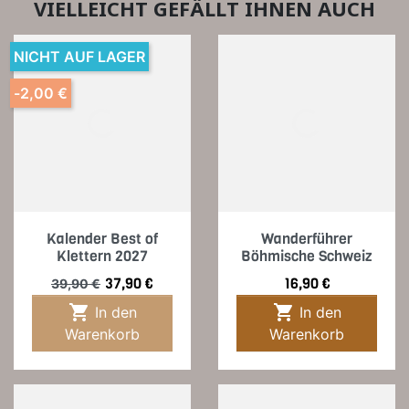
VIELLEICHT GEFÄLLT IHNEN AUCH
NICHT AUF LAGER
-2,00 €
Kalender Best of
Wanderführer
Klettern 2027
Böhmische Schweiz
Verkaufspreis
Preis
Preis
37,90 €
16,90 €
39,90 €


In den
In den
Warenkorb
Warenkorb