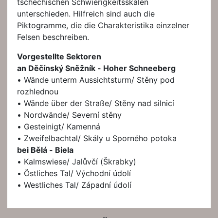
tschechischen Schwierigkeitsskalen
unterschieden. Hilfreich sind auch die
Piktogramme, die die Charakteristika einzelner
Felsen beschreiben.
Vorgestellte Sektoren
an Děčínský Sněžník - Hoher Schneeberg
• Wände unterm Aussichtsturm/ Stěny pod
rozhlednou
• Wände über der Straße/ Stěny nad silnicí
• Nordwände/ Severní stěny
• Gesteinigt/ Kamenná
• Zweifelbachtal/ Skály u Sporného potoka
bei Bělá - Biela
• Kalmswiese/ Jalůvčí (Škrabky)
• Östliches Tal/ Východní údolí
• Westliches Tal/ Západní údolí