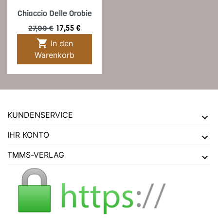
Chiaccio Delle Orobie
Verkaufspreis
Preis
17,55 €
27,00 €

In den
Warenkorb
KUNDENSERVICE
IHR KONTO
TMMS-VERLAG