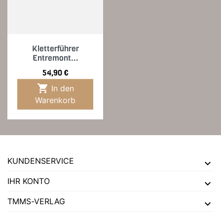
Kletterführer
Entremont...
Preis
54,90 €

In den
Warenkorb
KUNDENSERVICE
IHR KONTO
TMMS-VERLAG