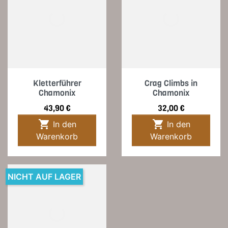
Kletterführer
Crag Climbs in
Chamonix
Chamonix
Preis
Preis
43,90 €
32,00 €


In den
In den
Warenkorb
Warenkorb
NICHT AUF LAGER