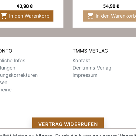
Preis
Preis
43,90 €
54,90 €


In den Warenkorb
In den Warenkorb
KONTO
TMMS-VERLAG
liche Infos
Kontakt
llungen
Der tmms-Verlag
ungskorrekturen
Impressum
sen
heine
VERTRAG WIDERRUFEN