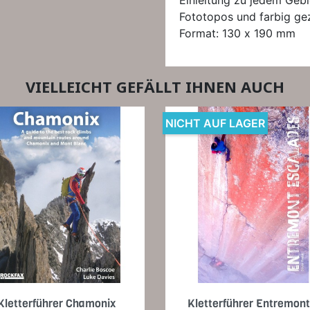
Einleitung zu jedem Gebi
Fototopos und farbig gez
Format: 130 x 190 mm
VIELLEICHT GEFÄLLT IHNEN AUCH
NICHT AUF LAGER
Vorschau
Vorschau


Kletterführer Chamonix
Kletterführer Entremont.