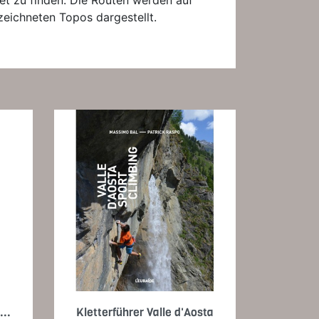
et zu finden. Die Routen werden auf
eichneten Topos dargestellt.
Vorschau

..
Kletterführer Valle d'Aosta