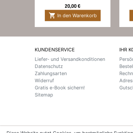
Preis
20,00 €

In den Warenkorb
KUNDENSERVICE
IHR 
Liefer- und Versandkonditionen
Persön
Datenschutz
Beste
Zahlungsarten
Rechn
Widerruf
Adres
Gratis e-Book sichern!
Gutsc
Sitemap