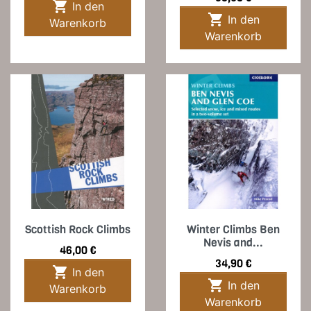

In den

In den
Warenkorb
Warenkorb
Scottish Rock Climbs
Winter Climbs Ben
Nevis and...
Preis
46,00 €
Preis
34,90 €

In den

In den
Warenkorb
Warenkorb