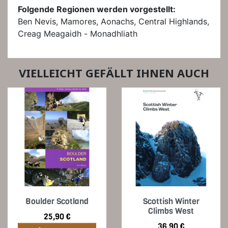
Folgende Regionen werden vorgestellt:
Ben Nevis, Mamores, Aonachs, Central Highlands,
Creag Meagaidh - Monadhliath
VIELLEICHT GEFÄLLT IHNEN AUCH
Boulder Scotland
Scottish Winter
Climbs West
Preis
25,90 €
Preis
36,90 €