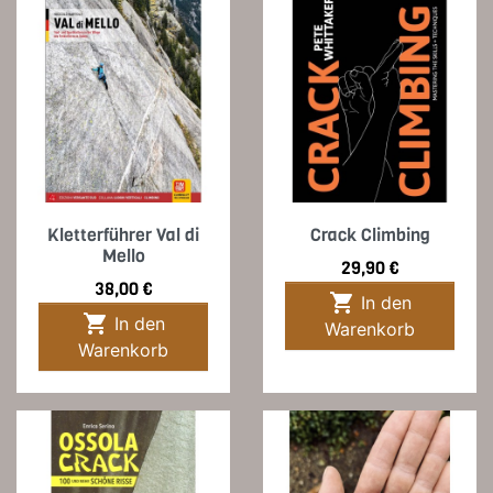
Kletterführer Val di
Crack Climbing
Mello
Preis
29,90 €
Preis
38,00 €

In den

In den
Warenkorb
Warenkorb