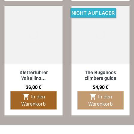
NICHT AUF LAGER
Kletterführer
The Bugaboos
Valtellina...
climbers guide
Preis
Preis
36,00 €
54,90 €


In den
In den
Warenkorb
Warenkorb