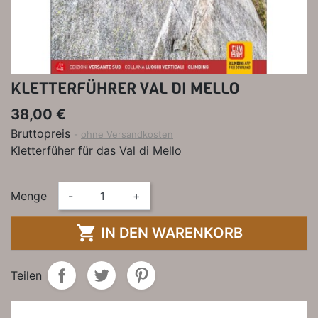
KLETTERFÜHRER VAL DI MELLO
38,00 €
Bruttopreis
ohne Versandkosten
Kletterfüher für das Val di Mello
Menge
-
+

IN DEN WARENKORB
Teilen