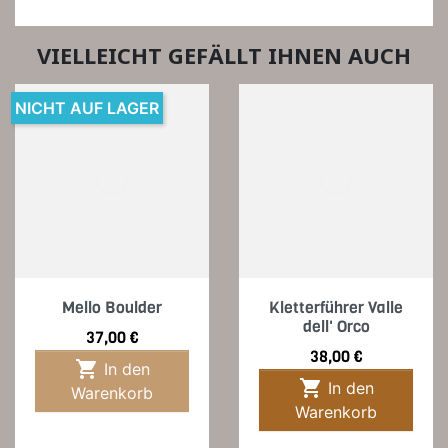
VIELLEICHT GEFÄLLT IHNEN AUCH
NICHT AUF LAGER
Mello Boulder
Kletterführer Valle
dell' Orco
Preis
37,00 €
Preis
38,00 €

In den

In den
Warenkorb
Warenkorb