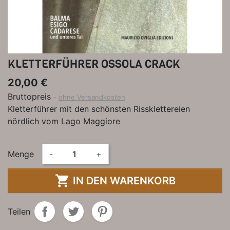
KLETTERFÜHRER OSSOLA CRACK
20,00 €
Bruttopreis
ohne Versandkosten
Kletterführer mit den schönsten Rissklettereien
nördlich vom Lago Maggiore
Menge
-
+

IN DEN WARENKORB
Teilen