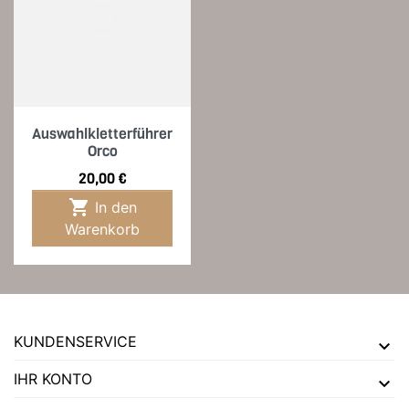
Auswahlkletterführer
Orco
Preis
20,00 €

In den
Warenkorb
KUNDENSERVICE
IHR KONTO