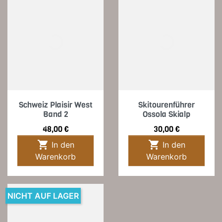
Schweiz Plaisir West
Skitourenführer
Band 2
Ossola Skialp
Preis
Preis
48,00 €
30,00 €


In den
In den
Warenkorb
Warenkorb
NICHT AUF LAGER