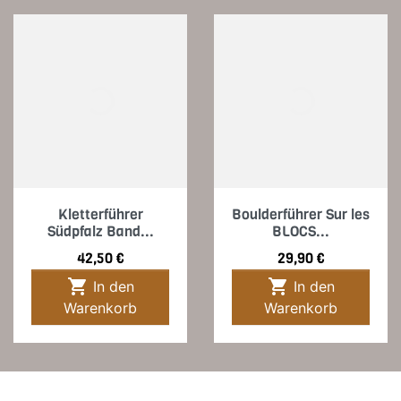
Kletterführer
Boulderführer Sur les
Südpfalz Band...
BLOCS...
Preis
Preis
42,50 €
29,90 €


In den
In den
Warenkorb
Warenkorb