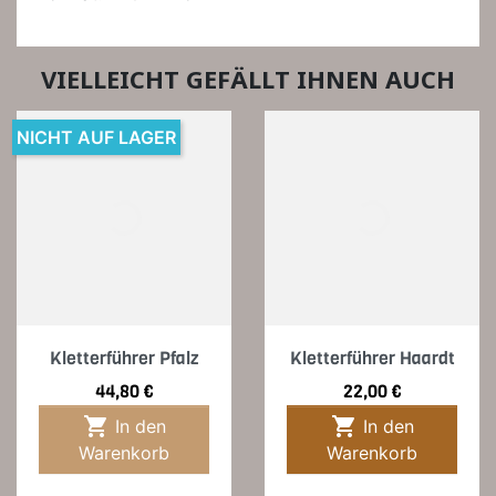
VIELLEICHT GEFÄLLT IHNEN AUCH
NICHT AUF LAGER
Kletterführer Pfalz
Kletterführer Haardt
Preis
Preis
44,80 €
22,00 €


In den
In den
Warenkorb
Warenkorb