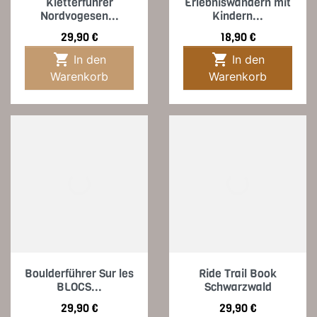
Kletterführer
Erlebniswandern mit
Nordvogesen...
Kindern...
Preis
Preis
29,90 €
18,90 €


In den
In den
Warenkorb
Warenkorb
Boulderführer Sur les
Ride Trail Book
BLOCS...
Schwarzwald
Preis
Preis
29,90 €
29,90 €