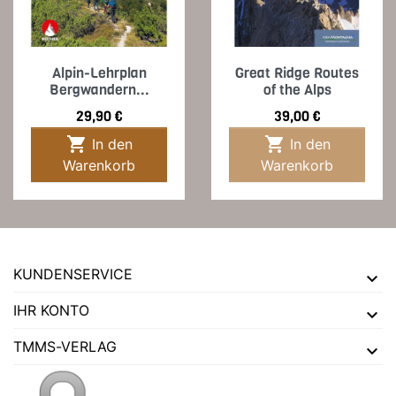
Alpin-Lehrplan
Great Ridge Routes
Bergwandern...
of the Alps
Preis
Preis
29,90 €
39,00 €


In den
In den
Warenkorb
Warenkorb
KUNDENSERVICE
IHR KONTO
TMMS-VERLAG