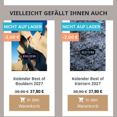
VIELLEICHT GEFÄLLT IHNEN AUCH
NICHT AUF LAGER
NICHT AUF LAGER
-2,00 €
-2,00 €
Kalender Best of
Kalender Best of
Bouldern 2027
Klettern 2027
Verkaufspreis
Preis
Verkaufspreis
Preis
37,90 €
37,90 €
39,90 €
39,90 €


In den
In den
Warenkorb
Warenkorb