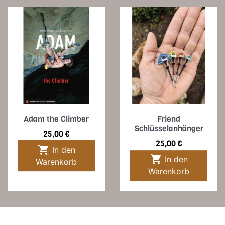
Adam the Climber
Friend
Schlüsselanhänger
Preis
25,00 €
Preis
25,00 €

In den

In den
Warenkorb
Warenkorb