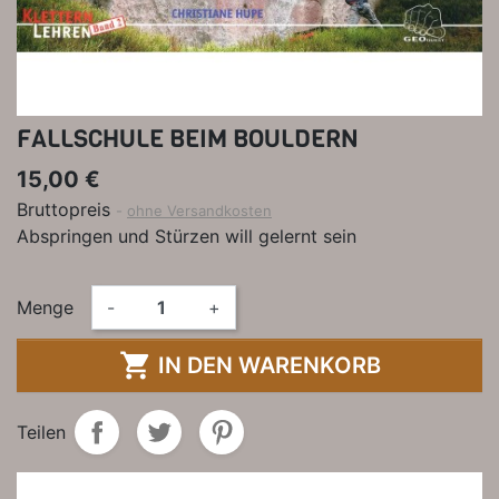
FALLSCHULE BEIM BOULDERN
15,00 €
Bruttopreis
ohne Versandkosten
Abspringen und Stürzen will gelernt sein
Menge
-
+

IN DEN WARENKORB
Teilen