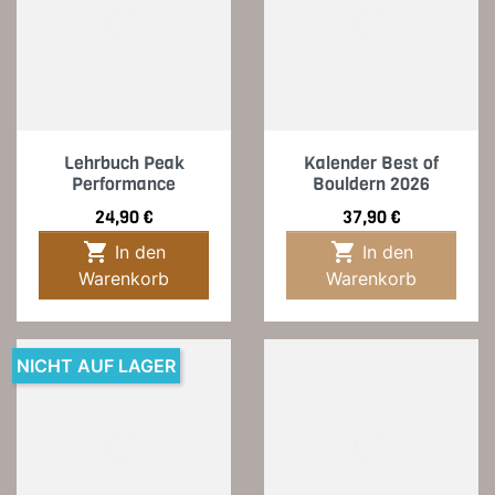
Lehrbuch Peak
Kalender Best of
Performance
Bouldern 2026
Preis
Preis
24,90 €
37,90 €


In den
In den
Warenkorb
Warenkorb
NICHT AUF LAGER