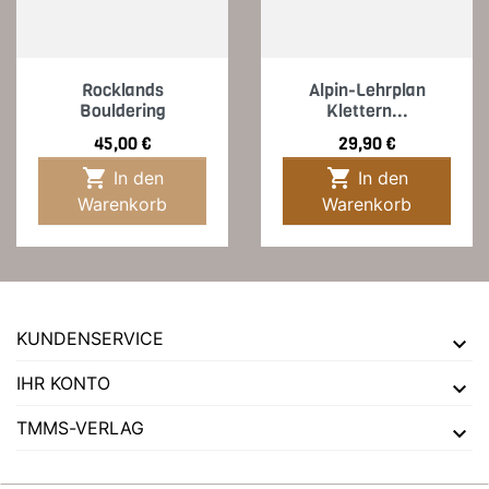
Rocklands
Alpin-Lehrplan
Bouldering
Klettern...
Preis
Preis
45,00 €
29,90 €


In den
In den
Warenkorb
Warenkorb
KUNDENSERVICE
IHR KONTO
TMMS-VERLAG