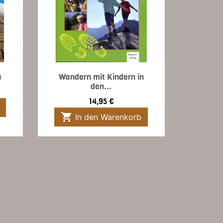
Vorschau

a
Wandern mit Kindern in
den...
Preis
14,95 €

In den Warenkorb