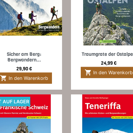
Vorschau
Vorschau


Sicher am Berg:
Traumgrate der Ostalp
Bergwandern...
Preis
24,99 €
Preis
29,90 €

In den Warenkorb

In den Warenkorb
T AUF LAGER