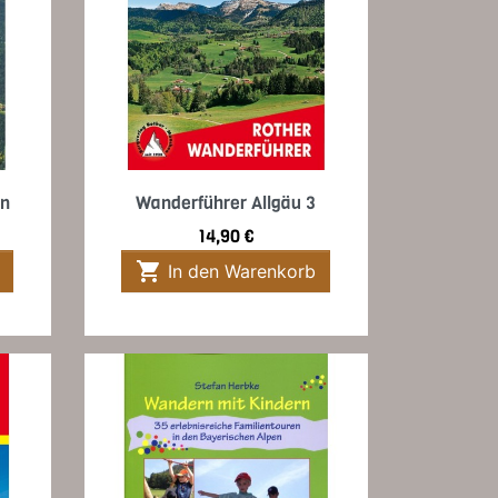
Vorschau

en
Wanderführer Allgäu 3
Preis
14,90 €

In den Warenkorb