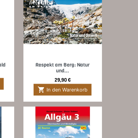
Vorschau

ald
Respekt am Berg: Natur
und...
Preis
29,90 €

In den Warenkorb