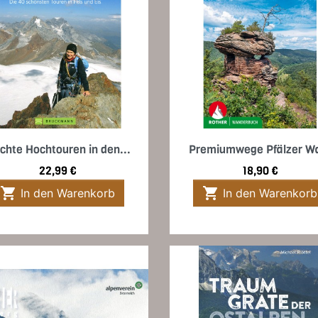
Vorschau
Vorschau


ichte Hochtouren in den...
Premiumwege Pfälzer W
Preis
Preis
22,99 €
18,90 €


In den Warenkorb
In den Warenkorb