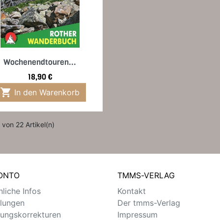
Vorschau

Wochenendtouren...
Preis
18,90 €

In den Warenkorb
 von 22 Artikel(n)
KONTO
TMMS-VERLAG
liche Infos
Kontakt
llungen
Der tmms-Verlag
ungskorrekturen
Impressum