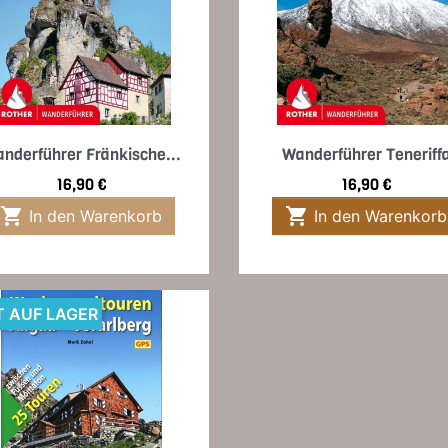
Vorschau
Vorschau


nderführer Fränkische...
Wanderführer Teneriff
Preis
Preis
16,90 €
16,90 €


In den Warenkorb
In den Warenkorb
T AUF LAGER