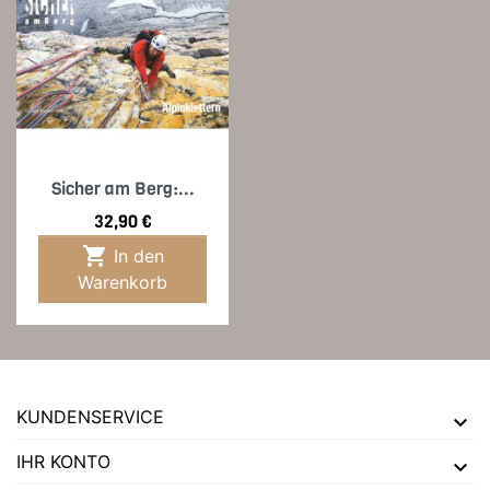
Sicher am Berg:...
Preis
32,90 €

In den
Warenkorb
KUNDENSERVICE
IHR KONTO