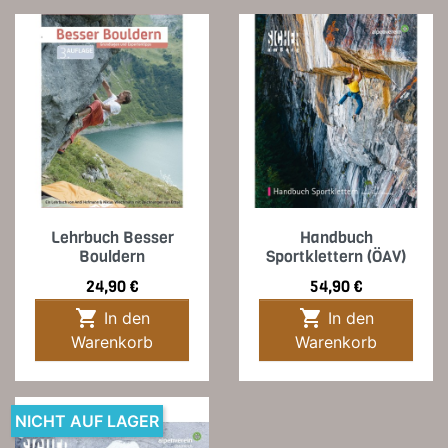
Lehrbuch Besser
Handbuch
Bouldern
Sportklettern (ÖAV)
Preis
Preis
24,90 €
54,90 €


In den
In den
Warenkorb
Warenkorb
NICHT AUF LAGER