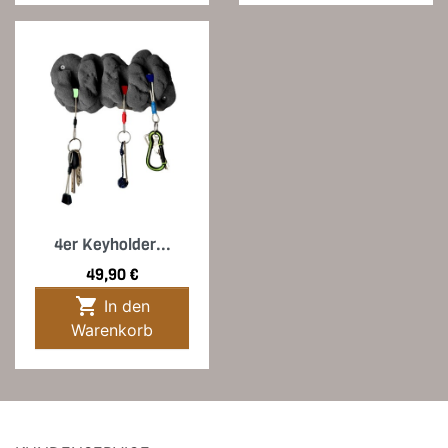
4er Keyholder...
Preis
49,90 €

In den
Warenkorb