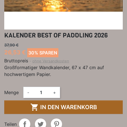
KALENDER BEST OF PADDLING 2026
37,90 €
26,53 €
30% SPAREN
Bruttopreis
ohne Versandkosten
Großformatiger Wandkalender, 67 x 47 cm auf
hochwertigem Papier.
Menge
-
+

IN DEN WARENKORB
Teilen