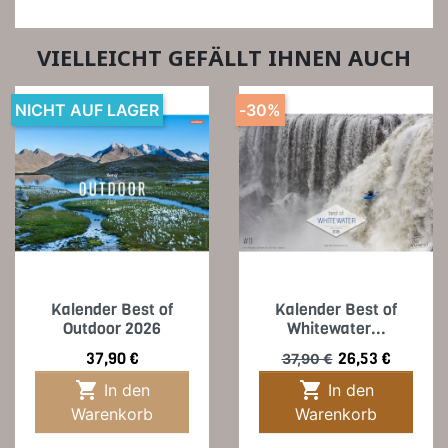
VIELLEICHT GEFÄLLT IHNEN AUCH
NICHT AUF LAGER
-30%
Kalender Best of
Kalender Best of
Outdoor 2026
Whitewater...
Preis
Verkaufspreis
Preis
37,90 €
26,53 €
37,90 €


In den
In den
Warenkorb
Warenkorb