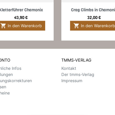
Vorschau
Vorschau


Kletterführer Chamonix
Crag Climbs in Chamon
Preis
Preis
43,90 €
32,00 €


In den Warenkorb
In den Warenkorb
KONTO
TMMS-VERLAG
liche Infos
Kontakt
llungen
Der tmms-Verlag
ungskorrekturen
Impressum
sen
heine