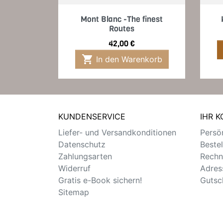
Vorschau

Mont Blanc -The finest
Routes
Preis
42,00 €

In den Warenkorb
KUNDENSERVICE
IHR 
Liefer- und Versandkonditionen
Persön
Datenschutz
Beste
Zahlungsarten
Rechn
Widerruf
Adres
Gratis e-Book sichern!
Gutsc
Sitemap